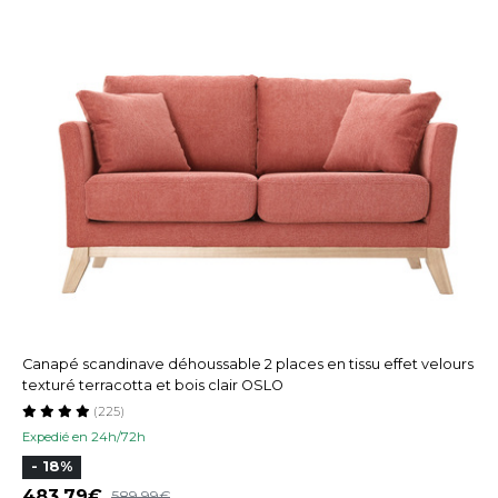
Canapé scandinave déhoussable 2 places en tissu effet velours
texturé terracotta et bois clair OSLO
(225)
Expedié en 24h/72h
- 18%
483,79
589,99