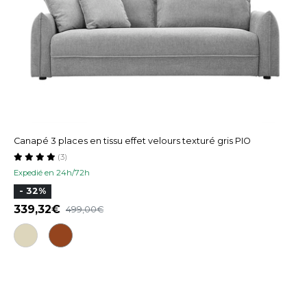
Canapé 3 places en tissu effet velours texturé gris PIO
(3)
Expedié en 24h/72h
- 32%
339,32
499,00