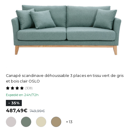
Canapé scandinave déhoussable 3 places en tissu vert de gris
et bois clair OSLO
(308)
Expedié en 24h/72h
- 35%
487,49
749,99
+ 13