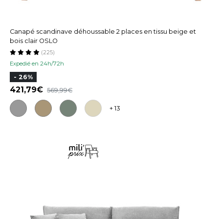
Canapé scandinave déhoussable 2 places en tissu beige et
bois clair OSLO
(225)
Expedié en 24h/72h
- 26%
421,79
569,99
+ 13