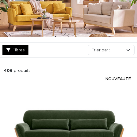
Tissu doux, cuir au caractère noble, velours côtelé ou
laine bouclée tendance
: chaque matière est choisie pour son
confort et sa durabilité. L'assise, moelleuse ou plus tonique,
reflète votre manière de vivre dans votre salon.
Que vous soyez séduit par les
lignes scandinaves
, l'
élégance
contemporaine ou le
charme vintage
, le
canapé design
Miliboo
incarne un style aussi unique que vous. Et parce qu'il se
Filtres
veut aussi fonctionnel que beau, il peut être
convertible,
réversible, doté de rangements
ou
entièrement
déhoussable
pour un usage simple au quotidien.
406
produits
NOUVEAUTÉ