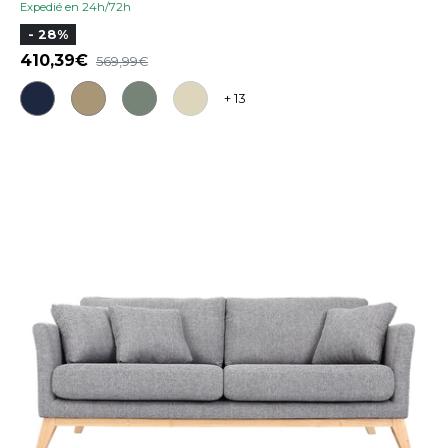
Expedié en 24h/72h
- 28%
410,39
569,99
+ 13