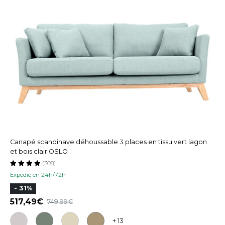
Canapé scandinave déhoussable 3 places en tissu vert lagon
et bois clair OSLO
(308)
Expedié en 24h/72h
- 31%
517,49
749,99
+ 13