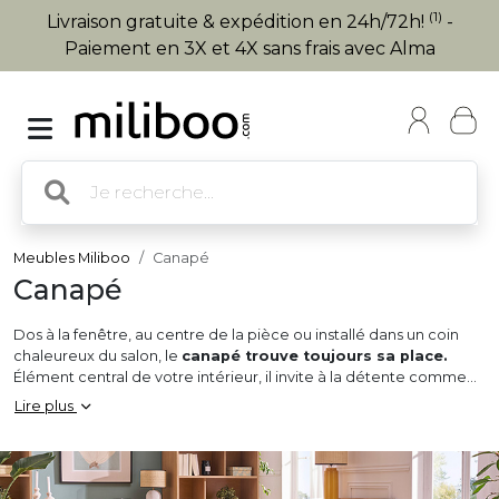
(1)
Livraison gratuite & expédition en 24h/72h!
-
Paiement en 3X et 4X sans frais avec Alma
Meubles Miliboo
Canapé
Canapé
Dos à la fenêtre, au centre de la pièce ou installé dans un coin
chaleureux du salon, le
canapé trouve toujours sa place.
Élément central de votre intérieur, il invite à la détente comme
aux échanges, alliant confort généreux et esthétisme affirmé.
Lire plus
Chez
Miliboo
, chaque modèle est conçu pour s’adapter à votre
quotidien :
canapé 2, 3 ou 4 places
selon l’espace,
canapé
d'angle
pour structurer le salon, ou
modulable
pour composer
un agencement sur mesure.