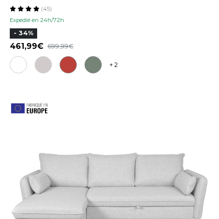
(45)
Expedié en 24h/72h
- 34%
461,99
699,99
+ 2