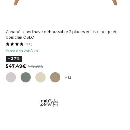
Canapé scandinave déhoussable 3 places en tissu beige et
bois clair OSLO
(308)
Expedié en 24h/72h
- 27%
547,49
749,99
+ 13