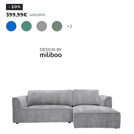
- 20%
399,99
499,99
+ 2