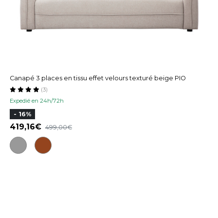
Canapé 3 places en tissu effet velours texturé beige PIO
(3)
Expedié en 24h/72h
- 16%
419,16
499,00