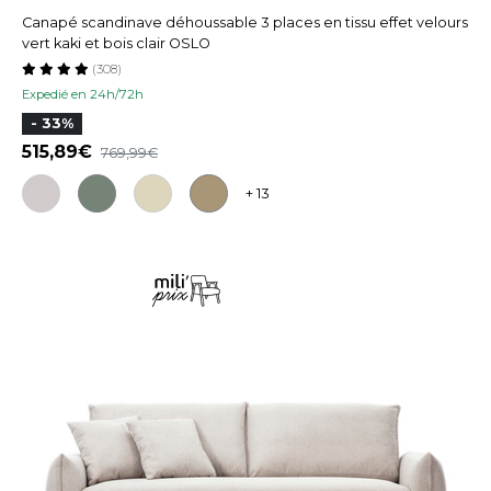
Canapé scandinave déhoussable 3 places en tissu effet velours
vert kaki et bois clair OSLO
(308)
Expedié en 24h/72h
- 33%
515,89
769,99
+ 13