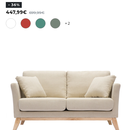
- 36%
447,99
699,99
+ 2