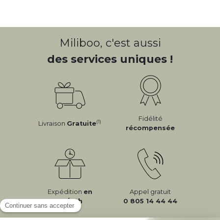
Miliboo, c'est aussi
des services uniques !
Fidélité
(1)
Livraison
Gratuite
récompensée
Expédition
en
Appel gratuit
24/72h
0 805 14 44 44