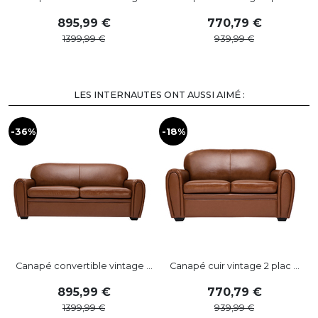
895
,
99
770
,
79
1399
,
99
939
,
99
LES INTERNAUTES ONT AUSSI AIMÉ :
-36%
-18%
Canapé convertible vintage ...
Canapé cuir vintage 2 plac ...
895
,
99
770
,
79
1399
,
99
939
,
99