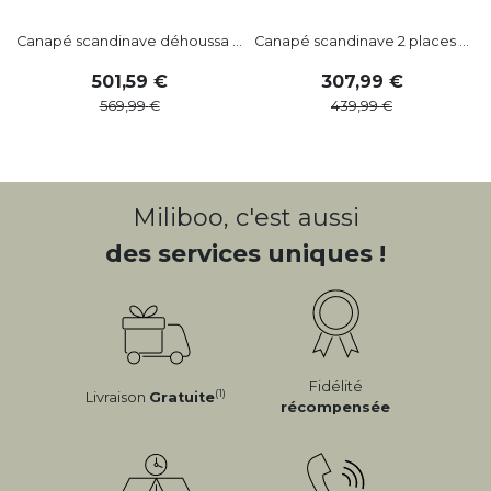
Canapé scandinave déhoussa ...
Canapé scandinave 2 places ...
C
501
,
59
307
,
99
569
,
99
439
,
99
Miliboo, c'est aussi
des services uniques !
Fidélité
(1)
Livraison
Gratuite
récompensée