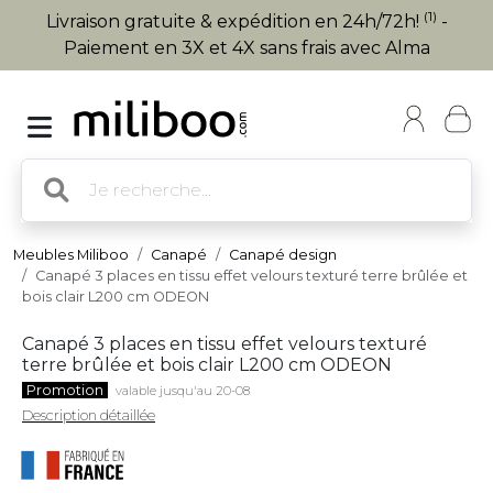
(1)
Livraison gratuite & expédition en 24h/72h!
-
Paiement en 3X et 4X sans frais avec Alma
Meubles Miliboo
Canapé
Canapé design
Canapé 3 places en tissu effet velours texturé terre brûlée et
bois clair L200 cm ODEON
Canapé 3 places en tissu effet velours texturé
terre brûlée et bois clair L200 cm ODEON
Promotion
valable jusqu'au 20-08
Description détaillée