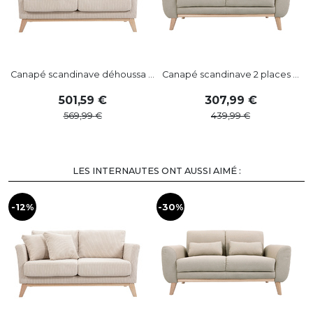
Canapé scandinave déhoussa ...
Canapé scandinave 2 places ...
C
501
,
59
307
,
99
569
,
99
439
,
99
LES INTERNAUTES ONT AUSSI AIMÉ :
-12%
-30%
-