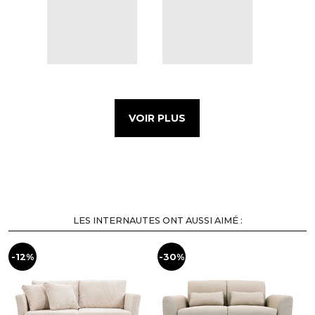
VOIR PLUS
LES INTERNAUTES ONT AUSSI AIMÉ :
-12%
-30%
-