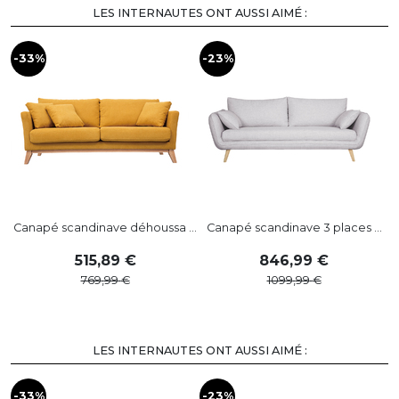
LES INTERNAUTES ONT AUSSI AIMÉ :
-33%
-23%
Canapé scandinave déhoussa ...
Canapé scandinave 3 places ...
515
,
89
846
,
99
769
,
99
1099
,
99
LES INTERNAUTES ONT AUSSI AIMÉ :
-33%
-23%