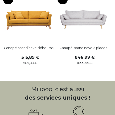
Canapé scandinave déhoussa ...
Canapé scandinave 3 places ...
515
,
89
846
,
99
769
,
99
1099
,
99
Miliboo, c'est aussi
des services uniques !