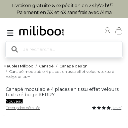
(1)
Livraison gratuite & expédition en 24h/72h!
-
Paiement en 3X et 4X sans frais avec Alma
Meubles Miliboo
Canapé
Canapé design
Canapé modulable 4 places en tissu effet velours texturé
beige KERRY
Canapé modulable 4 places en tissu effet velours
texturé beige KERRY
Nouveau
Description détaillée
(1 avis)