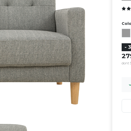
Colo
- 
2
dont 5