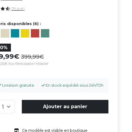
(36 avis)
ris disponibles (6) :
30%
79,99
399,99
,50€ Eco-Participation Mobilier
Livraison gratuite
En stock expédié sous 24h/72h
Ajouter au panier
Ce modèle est visible en boutique