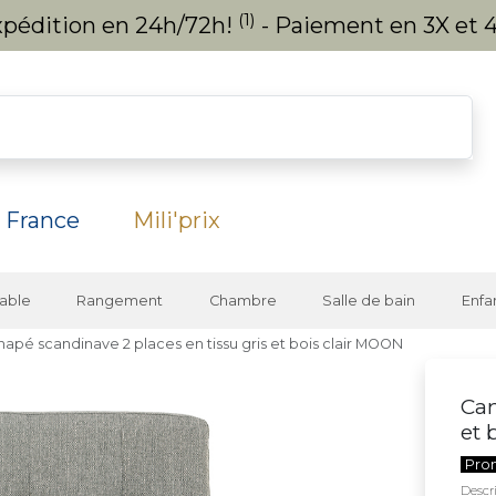
(1)
expédition en 24h/72h!
- Paiement en 3X et 4
 France
Mili'prix
able
Rangement
Chambre
Salle de bain
Enfa
apé scandinave 2 places en tissu gris et bois clair MOON
Can
et 
Pro
Descri