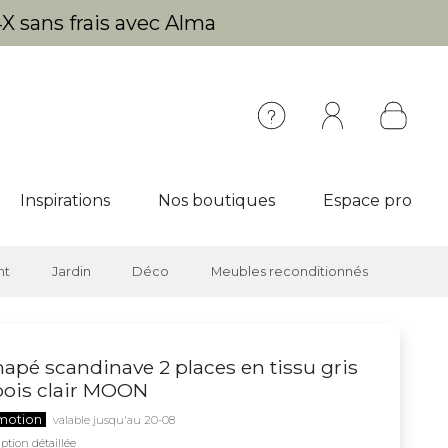
X sans frais avec Alma
Inspirations
Nos boutiques
Espace pro
nt
Jardin
Déco
Meubles reconditionnés
apé scandinave 2 places en tissu gris
bois clair MOON
motion
valable jusqu'au 20-08
ption détaillée