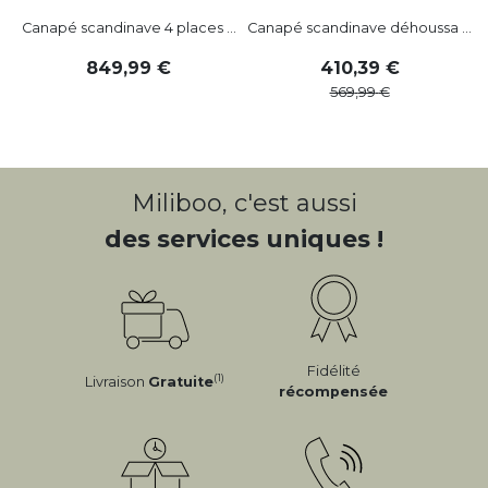
Canapé scandinave 4 places ...
Canapé scandinave déhoussa ...
C
849
,
99
410
,
39
569
,
99
Miliboo, c'est aussi
des services uniques !
Fidélité
(1)
Livraison
Gratuite
récompensée