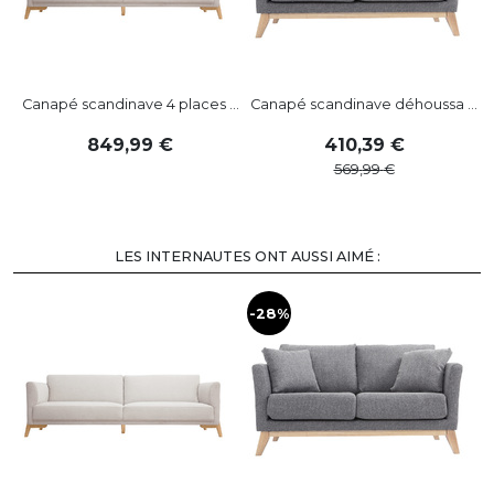
Canapé scandinave 4 places ...
Canapé scandinave déhoussa ...
C
849
,
99
410
,
39
569
,
99
LES INTERNAUTES ONT AUSSI AIMÉ :
-28%
-