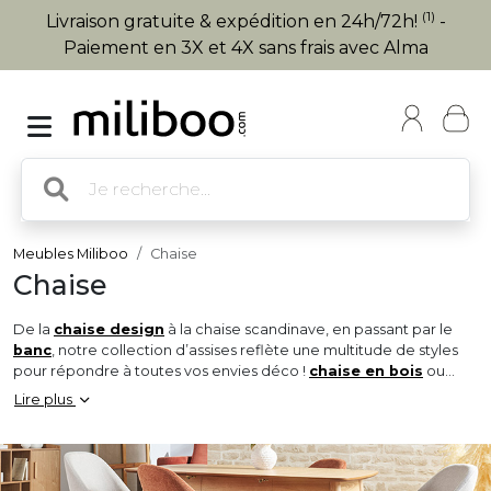
(1)
Livraison gratuite & expédition en 24h/72h!
-
Paiement en 3X et 4X sans frais avec Alma
Meubles Miliboo
Chaise
Chaise
De la
chaise design
à la chaise scandinave, en passant par le
banc
, notre collection d’assises reflète une multitude de styles
pour répondre à toutes vos envies déco !
chaise en bois
ou
chaises en tissu, vendues à l’unité ou par lot, nous vous proposons
Lire plus
une vaste sélection de
chaises de salle à manger
et de
cuisine pour habiller votre intérieur !
Véritable touche finale de l’espace repas, la chaise sera l’élément
clé qui sublimera instantanément la
table à manger
à laquelle