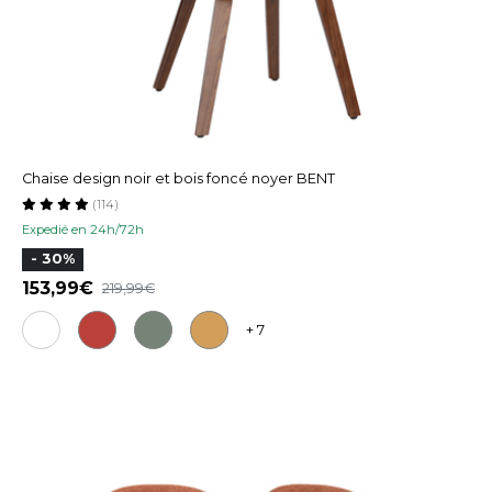
Chaise design noir et bois foncé noyer BENT
(114)
Expedié en 24h/72h
- 30%
153,99
219,99
+ 7