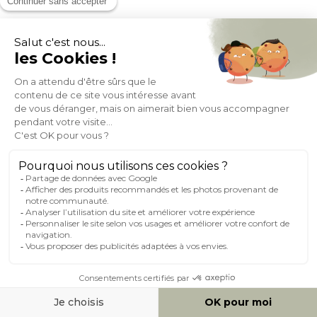
Chaises scandinaves en tissu effet velours texturé beige et bois
clair (lot de 2) COSETTE
(65)
Expedié en 24h/72h
- 34%
217,79
329,99
+ 2