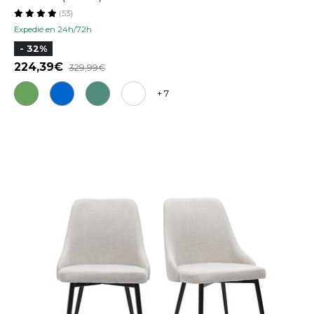
(53)
Expedié en 24h/72h
- 32%
224,39
329,99
+ 7