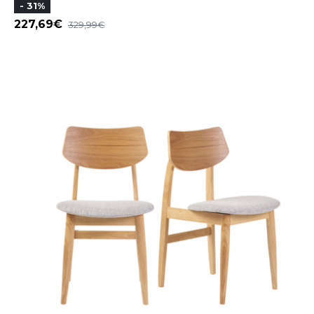
- 31%
227,69
329,99