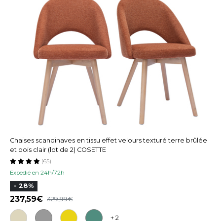
Chaises scandinaves en tissu effet velours texturé terre brûlée
et bois clair (lot de 2) COSETTE
(65)
Expedié en 24h/72h
- 28%
237,59
329,99
+ 2