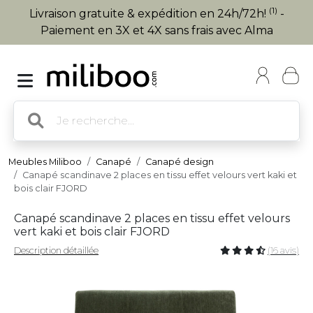
(1)
Livraison gratuite & expédition en 24h/72h!
-
Paiement en 3X et 4X sans frais avec Alma
Meubles Miliboo
Canapé
Canapé design
Canapé scandinave 2 places en tissu effet velours vert kaki et
bois clair FJORD
Canapé scandinave 2 places en tissu effet velours
vert kaki et bois clair FJORD
Description détaillée
(16 avis)