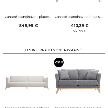
Canapé scandinave 4 places ...
Canapé scandinave déhoussa ...
C
849
,
99
410
,
39
569
,
99
LES INTERNAUTES ONT AUSSI AIMÉ :
-28%
-