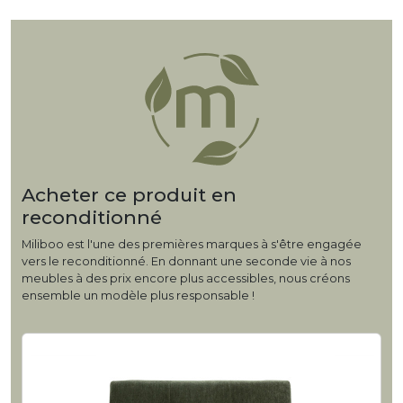
Acheter ce produit en
reconditionné
Miliboo est l'une des premières marques à s'être engagée
vers le reconditionné. En donnant une seconde vie à nos
meubles à des prix encore plus accessibles, nous créons
ensemble un modèle plus responsable !