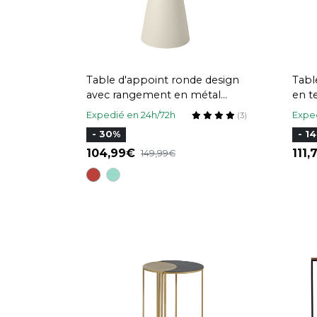
Table d'appoint ronde design
Tabl
avec rangement en métal
en t
grège et bois manguier massif
cm 
Expedié en 24h/72h
Exped
(3)
H52 cm TAM
- 30%
- 1
104,99
111
149,99