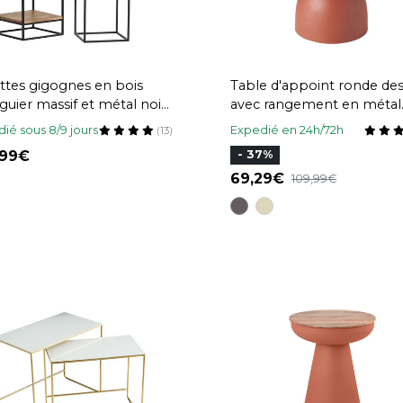
ettes gigognes en bois
Table d'appoint ronde de
uier massif et métal noir
avec rangement en métal
L34 cm (lot de 2) IGGY
terre brulée et bois mang
ié sous 8/9 jours
Expedié en 24h/72h
(13)
massif D30 cm YOYO
,99
- 37%
69,29
109,99