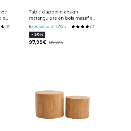
onde
Table d'appoint design
bleu
rectangulaire en bois massif et
métal noir L45 cm BREAK
Expedié en 24h/72h
(11)
(13)
- 30%
97,99
139,99