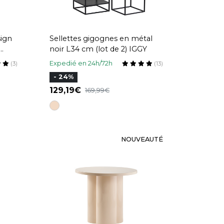
sign
Sellettes gigognes en métal
noir L34 cm (lot de 2) IGGY
uier
Expedié en 24h/72h
(3)
(13)
- 24%
129,19
169,99
NOUVEAUTÉ