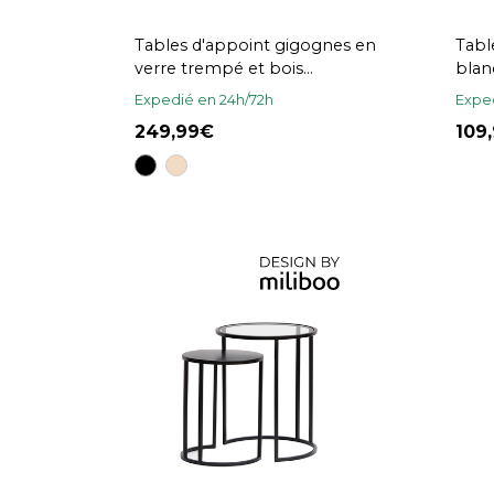
Tables d'appoint gigognes en
Tabl
verre trempé et bois
blan
manguier massif TAHL
mas
Expedié en 24h/72h
Exped
249,99
109