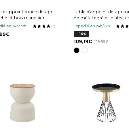
e d'appoint ronde design
Table d'appoint design r
che et bois manguier
en métal doré et plateau 
sif H49 cm VERONA
pétrole mat RAMSES
ié en 24h/72h
Expedié en 24h/72h
(3)
,99
- 16%
109,19
129,99