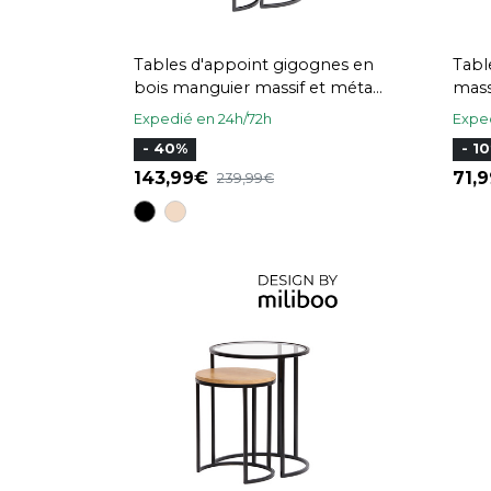
Tables d'appoint gigognes en
Tabl
bois manguier massif et métal
noir TAHL
Expedié en 24h/72h
Exped
- 40%
- 1
143,99
71,
239,99