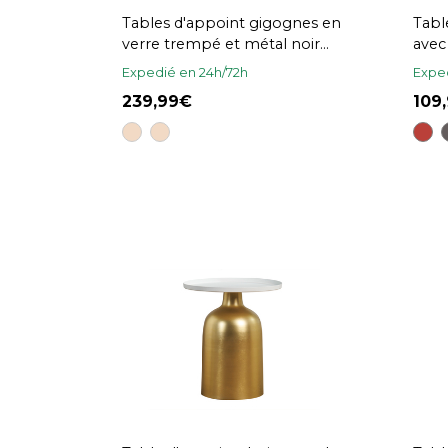
Tables d'appoint gigognes en
Tabl
verre trempé et métal noir
avec
TAHL
grèg
Expedié en 24h/72h
Exped
D30
239,99
109