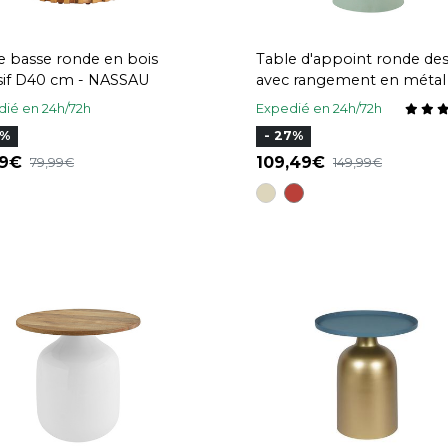
e basse ronde en bois
Table d'appoint ronde de
massif D40 cm - NASSAU
avec rangement en métal 
céladon et bois manguier
ié en 24h/72h
Expedié en 24h/72h
massif H52 cm TAM
0%
- 27%
99
109,49
79,99
149,99