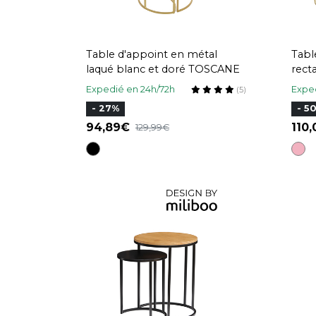
Table d'appoint en métal
Tabl
laqué blanc et doré TOSCANE
rect
méta
Expedié en 24h/72h
Exped
(5)
- 27%
- 5
94,89
110
129,99