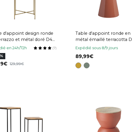
e d'appoint design ronde
Table d'appoint ronde en
errazzo et métal doré D40
métal émaillé terracotta 
MEZZO
cm MOGOU
ié en 24h/72h
Expédié sous 8/9 jours
(7)
89,99
4%
,79
129,99