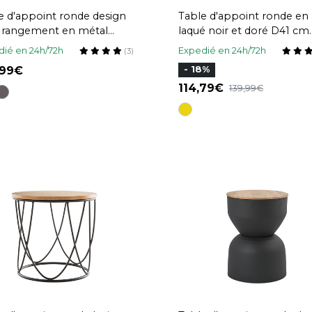
e d'appoint ronde design
Table d'appoint ronde en 
 rangement en métal
laqué noir et doré D41 cm
e et bois manguier massif
SPLEEN
ié en 24h/72h
Expedié en 24h/72h
(3)
 cm YOYO
,99
- 18%
114,79
139,99