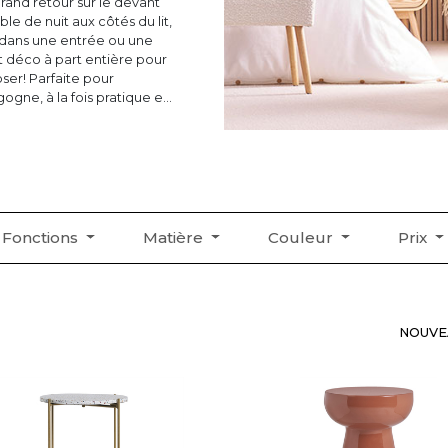
grand retour sur le devant
e de nuit aux côtés du lit,
 dans une entrée ou une
t déco à part entière pour
ser! Parfaite pour
ogne, à la fois pratique et
èces de vie.
ute la maisonnée, cette
es ! Si la table d’appoint
la légèreté visuelle qu’elle
n bois saura charmer votre
e tous les styles
Fonctions
Matière
Couleur
Prix
ble et intemporelle se
ées ! Sous toutes ses
 séduire !
NOUVE