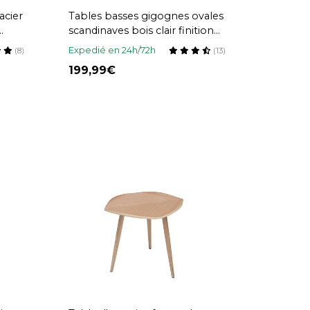
acier
Tables basses gigognes ovales
scandinaves bois clair finition
chêne (lot de 2) WOODY
Expedié en 24h/72h
(8)
(13)
199,99