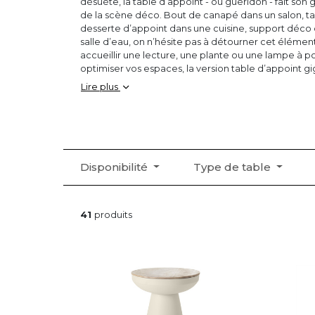
désuète, la table d’appoint - ou guéridon - fait son 
de la scène déco. Bout de canapé dans un salon, tabl
desserte d’appoint dans une cuisine, support déco
salle d’eau, on n’hésite pas à détourner cet élémen
accueillir une lecture, une plante ou une lampe à po
optimiser vos espaces, la version table d’appoint gig
décorative, sera l’atout gain de place des petites pi
Lire plus
Pour s’adapter à vos besoins et s’envisager dans to
petite
table basse
se décline dans de nombreux styl
en verre est très convoitée pour son style aérien et 
apporte dans une pièce de vie, la table d’appoint e
intérieur par son caractère chaleureux. Pour satisfair
Disponibilité
Type de table
d'intérieurs, la table d’appoint en métal, indémoda
démarque par l’originalité de ses déclinaisons color
formes, la table d’appoint design n’a pas fini de vous
41
produits