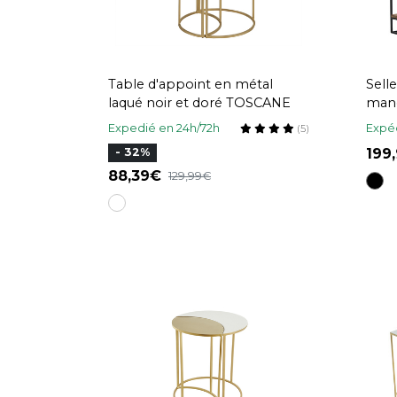
Table d'appoint en métal
Sell
laqué noir et doré TOSCANE
mang
Expedié en 24h/72h
Expéd
(5)
199
- 32%
88,39
129,99