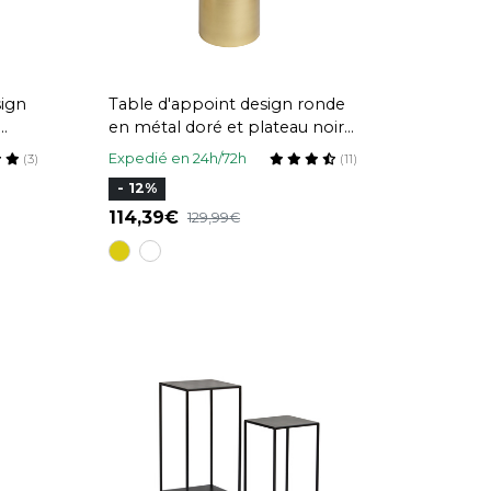
sign
Table d'appoint design ronde
en métal doré et plateau noir
uier
mat RAMSES
Expedié en 24h/72h
(3)
(11)
- 12%
114,39
129,99