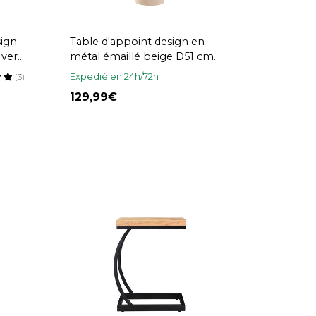
sign
Table d'appoint design en
vert
métal émaillé beige D51 cm
ZELIE
Expedié en 24h/72h
(3)
129,99