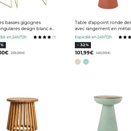
es basses gigognes
Table d'appoint ronde de
angulaires design blanc et
avec rangement en métal
l doré (lot de 2) WESS
terre brulée et bois mang
ié en 24h/72h
Expedié en 24h/72h
(7)
massif H52 cm TAM
0%
- 32%
,00
101,99
219,99
149,99