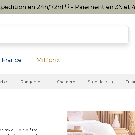
(1)
expédition en 24h/72h!
- Paiement en 3X et 4
 France
Mili'prix
able
Rangement
Chambre
Salle de bain
Enfa
 style ! Loin d’être