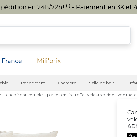
(1)
expédition en 24h/72h!
- Paiement en 3X et 4
 France
Mili'prix
able
Rangement
Chambre
Salle de bain
Enfa
Canapé convertible 3 places en tissu effet velours beige avec ma
Can
vel
AR
Pro