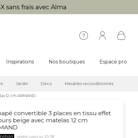
X sans frais avec Alma
Inspirations
Nos boutiques
Espace pro
nt
Jardin
Déco
Meubles reconditionnés
telas 12 cm ARMAND
apé convertible 3 places en tissu effet
ours beige avec matelas 12 cm
MAND
motion
valable jusqu'au 20-08