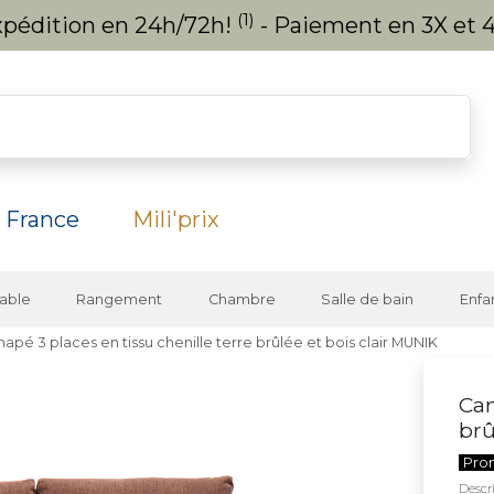
(1)
expédition en 24h/72h!
- Paiement en 3X et 4
 France
Mili'prix
able
Rangement
Chambre
Salle de bain
Enfa
apé 3 places en tissu chenille terre brûlée et bois clair MUNIK
Can
brû
Pro
Descri