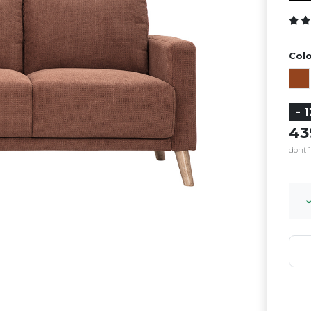
Colo
- 
4
dont 1