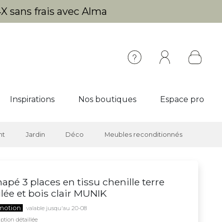
X sans frais avec Alma
Inspirations
Nos boutiques
Espace pro
nt
Jardin
Déco
Meubles reconditionnés
apé 3 places en tissu chenille terre
lée et bois clair MUNIK
motion
valable jusqu'au 20-08
ption détaillée