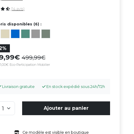
(14 avis)
ris disponibles (6) :
12%
39,99
499,99
1,00€ Eco-Participation Mobilier
Livraison gratuite
En stock expédié sous 24h/72h
Ajouter au panier
Ce modèle est visible en boutique