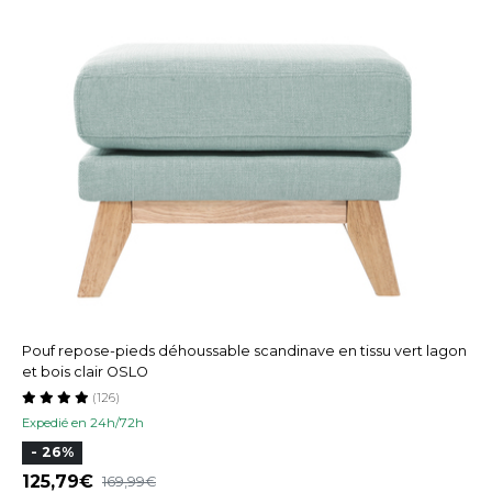
Pouf repose-pieds déhoussable scandinave en tissu vert lagon
et bois clair OSLO
(126)
Expedié en 24h/72h
- 26%
125,79
169,99