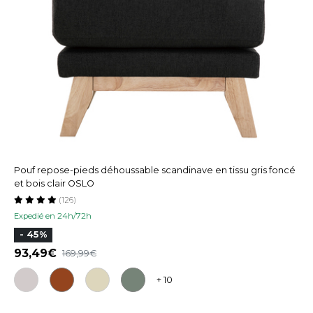
Pouf repose-pieds déhoussable scandinave en tissu gris foncé
et bois clair OSLO
(126)
Expedié en 24h/72h
- 45%
93,49
169,99
+ 10