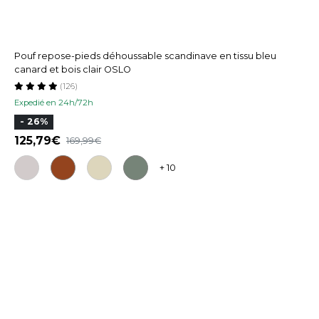
Pouf repose-pieds déhoussable scandinave en tissu bleu
canard et bois clair OSLO
(126)
Expedié en 24h/72h
- 26%
125,79
169,99
+ 10