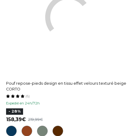
Pouf repose-pieds design en tissu effet velours texturé beige
CORTO
(6)
Expedié en 24h/72h
- 28%
158,39
219,99