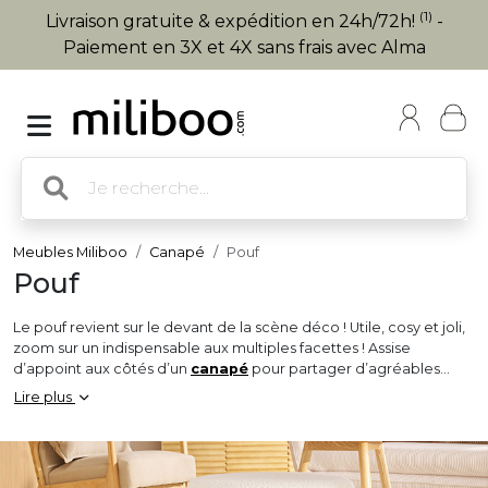
(1)
Livraison gratuite & expédition en 24h/72h!
-
Paiement en 3X et 4X sans frais avec Alma
Meubles Miliboo
Canapé
Pouf
Pouf
Le pouf revient sur le devant de la scène déco ! Utile, cosy et joli,
zoom sur un indispensable aux multiples facettes ! Assise
d’appoint aux côtés d’un
canapé
pour partager d’agréables
moments dans un salon, accessoires déco dans une chambre ou
Lire plus
un bureau, repose-pied pour étendre ses jambes et se laisser
aller à la détente… Ceux qui en veulent toujours plus craqueront
sûrement sur le pouf maxi dont les volumes XXL invitent
littéralement à la paresse !