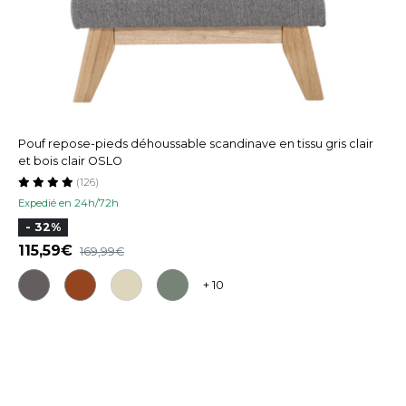
Pouf repose-pieds déhoussable scandinave en tissu gris clair
et bois clair OSLO
(126)
Expedié en 24h/72h
- 32%
115,59
169,99
+ 10