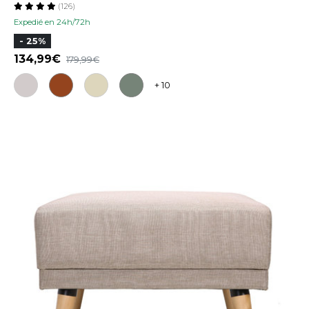
(126)
Expedié en 24h/72h
- 25%
134,99
179,99
+ 10