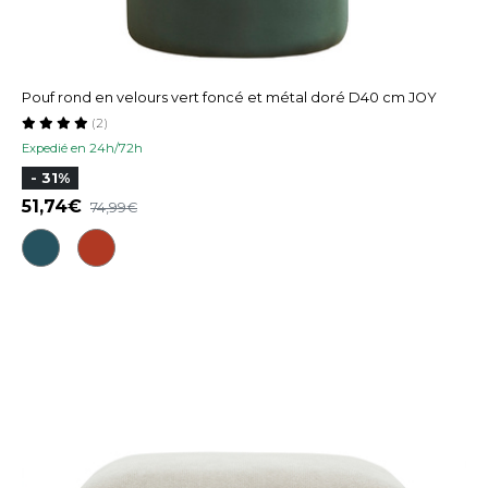
Pouf rond en velours vert foncé et métal doré D40 cm JOY
(2)
Expedié en 24h/72h
- 31%
51,74
74,99