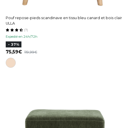
Pouf repose-pieds scandinave en tissu bleu canard et bois clair
ULLA
(7)
Expedié en 24h/72h
- 37%
75,59
119,99