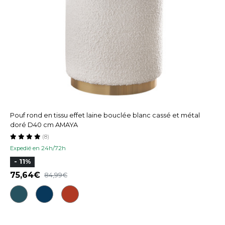
Pouf rond en tissu effet laine bouclée blanc cassé et métal
doré D40 cm AMAYA
(8)
Expedié en 24h/72h
- 11%
75,64
84,99