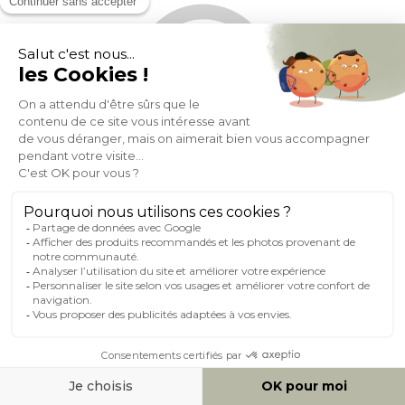
Pouf repose-pieds scandinave en tissu chenille terre brûlée et
bois clair OSLO
(126)
Expedié en 24h/72h
- 25%
127,49
169,99