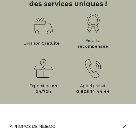
des services uniques !
Fidélité
(1)
Livraison
Gratuite
récompensée
Expédition
en
Appel gratuit
24/72h
0 805 14 44 44
À PROPOS DE MILIBOO