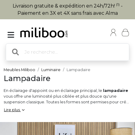
(1)
Livraison gratuite & expédition en 24h/72h!
-
Paiement en 3X et 4X sans frais avec Alma
Meubles Miliboo
Luminaire
Lampadaire
Lampadaire
En éclairage d'appoint ou en éclairage principal, le
lampadaire
vous offre une luminosité plus ciblée et plus douce qu'une
suspension classique. Toutes les formes sont permises pour créer
l'ambiance de vos rêves :
droit, en arc, trépied, projecteur,
Lire plus
ou en liseuse
, vous n'avez plus qu'à faire votre choix. Un
lampadaire design
en métal donnera une touche moderne ou
industrielle tandis qu'un lampadaire en bois apportera la chaleur
du design scandinave. Salon, chambre, bureau... Redécorez