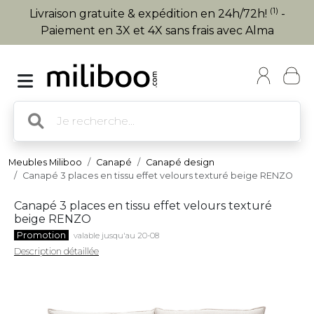
(1)
Livraison gratuite & expédition en 24h/72h!
-
Paiement en 3X et 4X sans frais avec Alma
Meubles Miliboo
Canapé
Canapé design
Canapé 3 places en tissu effet velours texturé beige RENZO
Canapé 3 places en tissu effet velours texturé
beige RENZO
Promotion
valable jusqu'au 20-08
Description détaillée