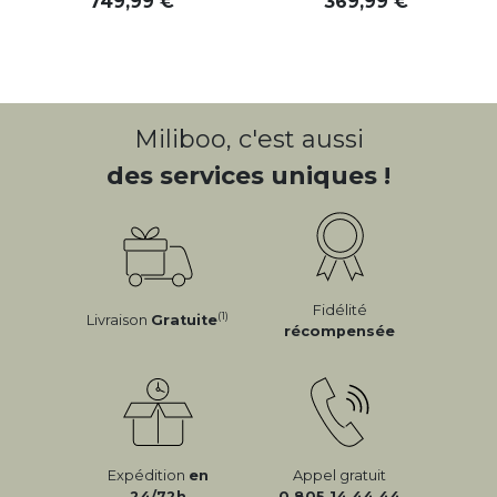
749
,
99
369
,
99
Miliboo, c'est aussi
des services uniques !
Fidélité
(1)
Livraison
Gratuite
récompensée
Expédition
en
Appel gratuit
24/72h
0 805 14 44 44