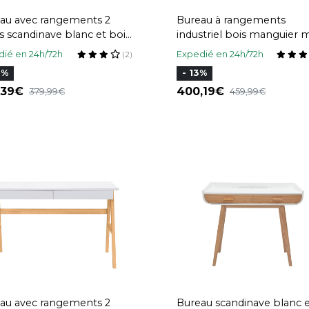
au avec rangements 2
Bureau à rangements
rs scandinave blanc et bois
industriel bois manguier m
r L160 LEENA
et métal noir L118 cm YP
ié en 24h/72h
Expedié en 24h/72h
(2)
7%
- 13%
,39
400,19
379,99
459,99
au avec rangements 2
Bureau scandinave blanc 