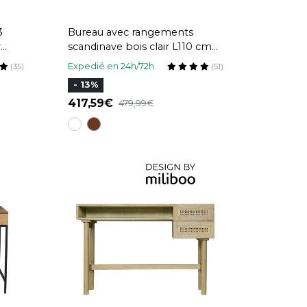
3
Bureau avec rangements
r
scandinave bois clair L110 cm
OPUS
Expedié en 24h/72h
(35)
(51)
- 13%
417,59
479,99