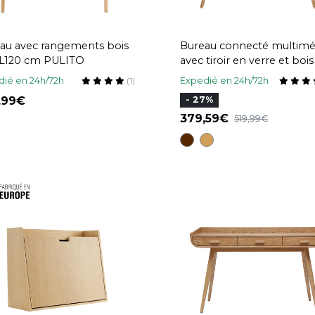
au avec rangements bois
Bureau connecté multimé
r L120 cm PULITO
avec tiroir en verre et bois 
L120 cm CLEVER
ié en 24h/72h
Expedié en 24h/72h
(1)
9,99
- 27%
379,59
519,99