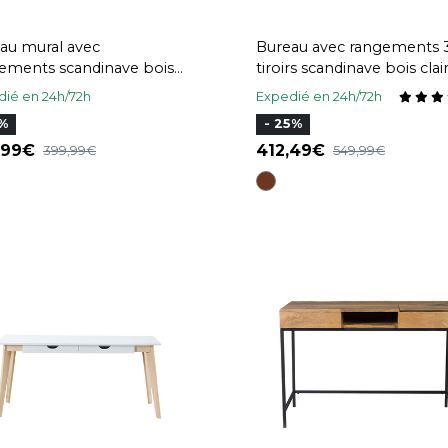
au mural avec
Bureau avec rangements 
ements scandinave bois
tiroirs scandinave bois clai
r chêne L78 cm GABIN
L132 cm HALLEN
ié en 24h/72h
Expedié en 24h/72h
5%
- 25%
,99
412,49
399,99
549,99