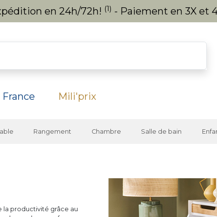
(1)
expédition en 24h/72h!
- Paiement en 3X et 4
 France
Mili'prix
able
Rangement
Chambre
Salle de bain
Enfa
 la productivité grâce au