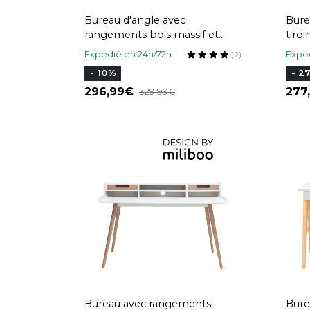
Bureau d'angle avec
Bure
rangements bois massif et
tiroi
métal noir L75 cm GOSBY
clai
Expedié en 24h/72h
Exped
(2)
- 10%
- 2
296,99
277
329,99
Bureau avec rangements
Bure