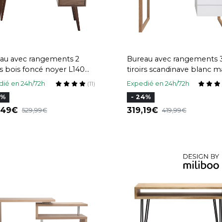
au avec rangements 2
Bureau avec rangements 
irs bois foncé noyer L140
tiroirs scandinave blanc m
IFTIES
bois clair frêne massif L1
ié en 24h/72h
Expedié en 24h/72h
(11)
ARMEL
5%
- 24%
7,49
319,19
529,99
419,99