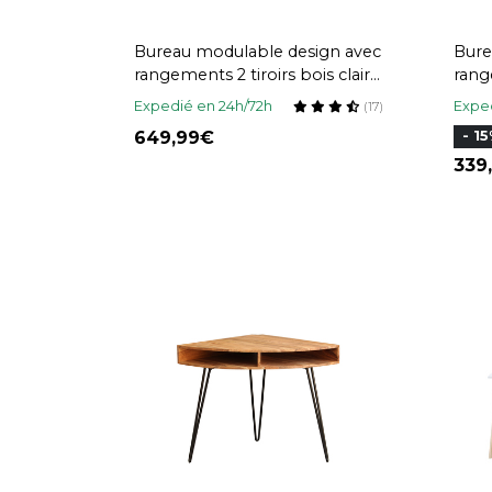
Bureau modulable design avec
Bure
rangements 2 tiroirs bois clair
rang
L140-218 cm MAX
clai
Expedié en 24h/72h
Exped
(17)
649,99
- 1
339