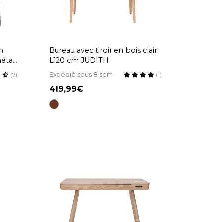
n
Bureau avec tiroir en bois clair
étal
L120 cm JUDITH
Expédié sous 8 sem
(7)
(1)
419,99