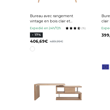
Bureau avec rangement
Bure
vintage en bois clair et
clai
cannage L120 cm OLYMPE
Expedié en 24h/72h
Exped
(16)
39
- 17%
406,69
489,99