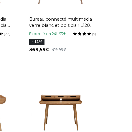
dia
Bureau connecté multimédia
clair
verre blanc et bois clair L120
cm HANDY
Expedié en 24h/72h
(22)
(5)
- 12%
369,59
419,99