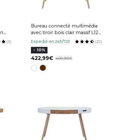
Bureau connecté multimédia
en
avec tiroir bois clair massif L120
étal
cm CLEVER
Expedié en 24h/72h
(3)
(22)
- 10%
422,99
469,99