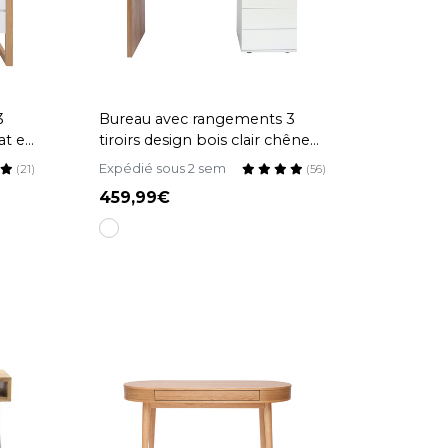
3
Bureau avec rangements 3
at et
tiroirs design bois clair chêne
30 cm
et blanc L140 cm CALIX
Expédié sous 2 sem
(21)
(56)
459,99