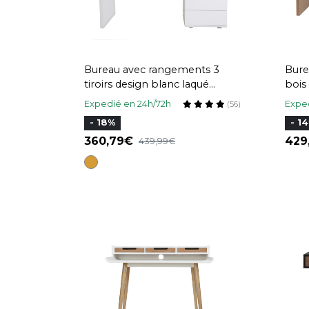
Bureau avec rangements 3
Bure
tiroirs design blanc laqué
bois
brillant L140 cm CALIX
MAX
Expedié en 24h/72h
Exped
(56)
- 18%
- 1
360,79
42
439,99