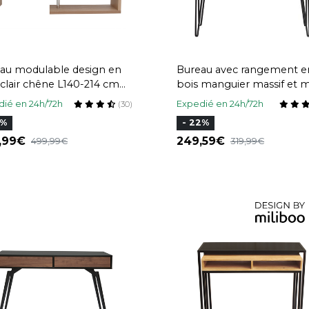
au modulable design en
Bureau avec rangement e
 clair chêne L140-214 cm
bois manguier massif et m
noir L116 cm VIBES
ié en 24h/72h
Expedié en 24h/72h
(30)
4%
- 22%
9,99
249,59
499,99
319,99