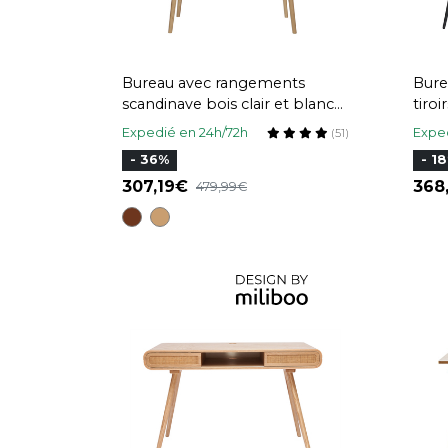
Bureau avec rangements
Bure
scandinave bois clair et blanc
tiroi
L110 cm OPUS
fonc
Expedié en 24h/72h
Exped
(51)
- 36%
- 1
307,19
36
479,99