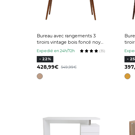
Bureau avec rangements 3
Bure
tiroirs vintage bois foncé noyer
tiro
L132 cm HALLEN
cm F
Expedié en 24h/72h
Exped
(35)
- 22%
- 2
428,99
39
549,99