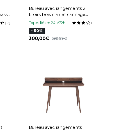
Bureau avec rangements 2
assif
tiroirs bois clair et cannage
STER
rotin L120 cm GALINA
Expedié en 24h/72h
(13)
(1)
- 50%
300,00
599,99
et
Bureau avec rangements