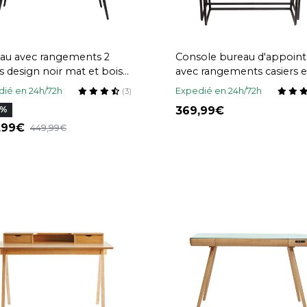
au avec rangements 2
Console bureau d'appoint
rs design noir mat et bois
avec rangements casiers 
é noyer L120 cm TRIPOLI
bois manguier massif et m
ié en 24h/72h
Expedié en 24h/72h
(3)
noir L100 cm YPKA
369,99
8%
8,99
449,99