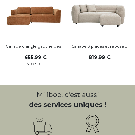
Canapé d'angle gauche desi ...
Canapé 3 places et repose ...
655
,
99
819
,
99
799
,
99
Miliboo, c'est aussi
des services uniques !