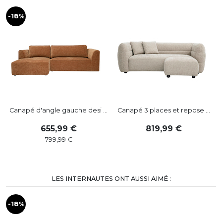
-18%
-
Canapé d'angle gauche desi ...
Canapé 3 places et repose ...
655
,
99
819
,
99
799
,
99
LES INTERNAUTES ONT AUSSI AIMÉ :
-18%
-