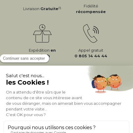
Fidélité
(1)
Livraison
Gratuite
récompensée
Expédition
en
Appel gratuit
24/72h
0 805 14 44 44
À PROPOS DE MILIBOO
AIDE & CONTACT
MILIBOO SUR LE NET