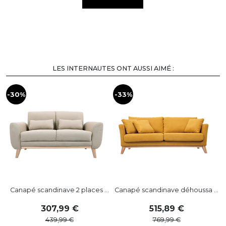
LES INTERNAUTES ONT AUSSI AIMÉ :
-30%
-33%
-
Canapé scandinave 2 places ...
Canapé scandinave déhoussa ...
307
,
99
515
,
89
439
,
99
769
,
99