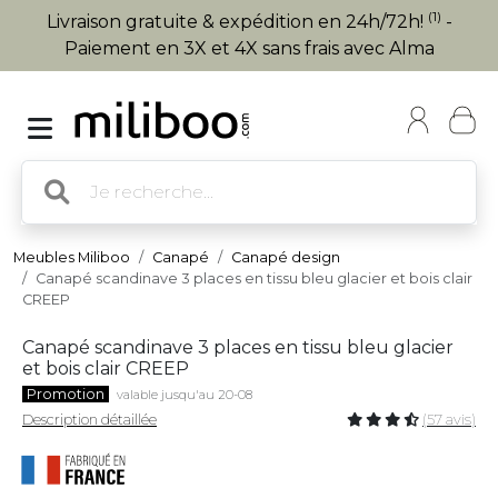
(1)
Livraison gratuite & expédition en 24h/72h!
-
Paiement en 3X et 4X sans frais avec Alma
Meubles Miliboo
Canapé
Canapé design
Canapé scandinave 3 places en tissu bleu glacier et bois clair
CREEP
Canapé scandinave 3 places en tissu bleu glacier
et bois clair CREEP
Promotion
valable jusqu'au 20-08
Description détaillée
(57 avis)