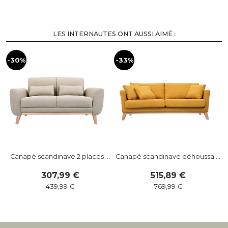
LES INTERNAUTES ONT AUSSI AIMÉ :
-30%
-33%
-
Canapé scandinave 2 places ...
Canapé scandinave déhoussa ...
307
,
99
515
,
89
439
,
99
769
,
99