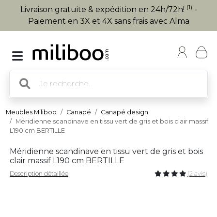
(1)
Livraison gratuite & expédition en 24h/72h!
-
Paiement en 3X et 4X sans frais avec Alma
Meubles Miliboo
Canapé
Canapé design
Méridienne scandinave en tissu vert de gris et bois clair massif
L190 cm BERTILLE
Méridienne scandinave en tissu vert de gris et bois
clair massif L190 cm BERTILLE
Description détaillée
(2 avis)