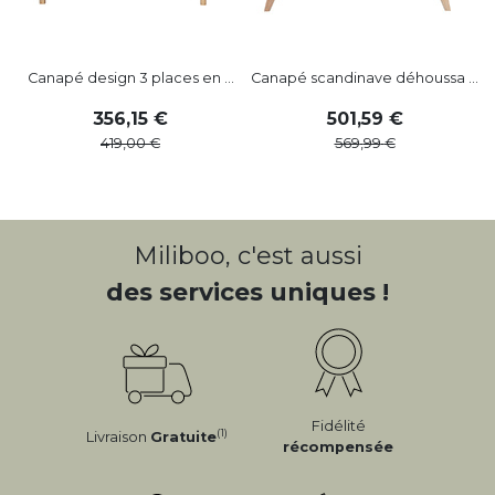
Canapé design 3 places en ...
Canapé scandinave déhoussa ...
356
,
15
501
,
59
419
,
00
569
,
99
Miliboo, c'est aussi
des services uniques !
Fidélité
(1)
Livraison
Gratuite
récompensée