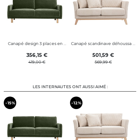
Canapé design 3 places en ...
Canapé scandinave déhoussa ...
356
,
15
501
,
59
419
,
00
569
,
99
LES INTERNAUTES ONT AUSSI AIMÉ :
-15%
-12%
-