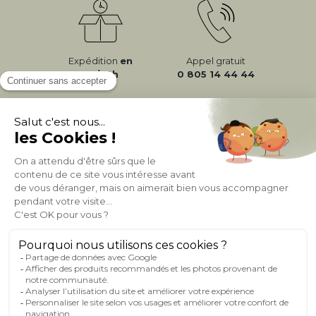
Expédition
en
Appel gratuit
24/72h
0 805 14 44 44
À PROPOS DE MILIBOO
AIDE & CONTACT
MILIBOO SUR LE NET