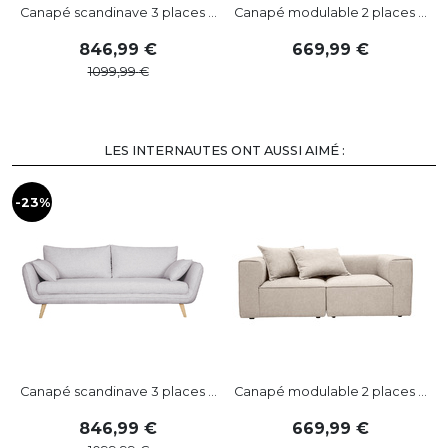
Canapé scandinave 3 places ...
Canapé modulable 2 places ...
846
,
99
669
,
99
1099
,
99
LES INTERNAUTES ONT AUSSI AIMÉ :
-23%
-
Canapé scandinave 3 places ...
Canapé modulable 2 places ...
846
,
99
669
,
99