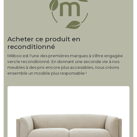
Acheter ce produit en
reconditionné
Miliboo est l'une des premières marques à s'être engagée
vers le reconditionné. En donnant une seconde vie à nos
meubles à des prix encore plus accessibles, nous créons
ensemble un modèle plus responsable !