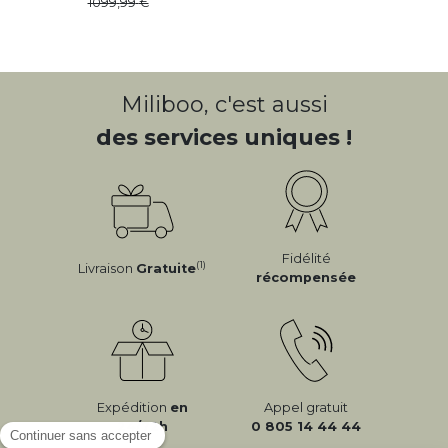
1099
,
99
Miliboo, c'est aussi
des services uniques !
Fidélité
(1)
Livraison
Gratuite
récompensée
Expédition
en
Appel gratuit
24/72h
0 805 14 44 44