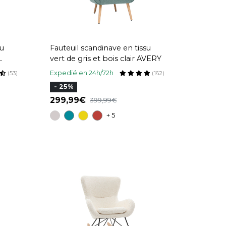
su
Fauteuil scandinave en tissu
vert de gris et bois clair AVERY
Expedié en 24h/72h
(53)
(162)
- 25%
299,99
399,99
+ 5