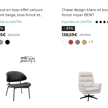
uil en tissu effet velours
Chaise design blanc et boi
uré beige, bois foncé et
foncé noyer BENT
l noir FABULO
ié en 24h/72h
Expedié en 24h/72h
5%
- 37%
,95
138,59
129,00
219,99
+ 7