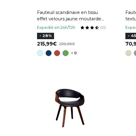
Fauteuil scandinave en tissu
Faute
effet velours jaune moutarde
text
et bois clair ISKO
méta
Expedié en 24h/72h
Exped
(53)
- 28%
- 4
215,99
70
299,99
+ 8