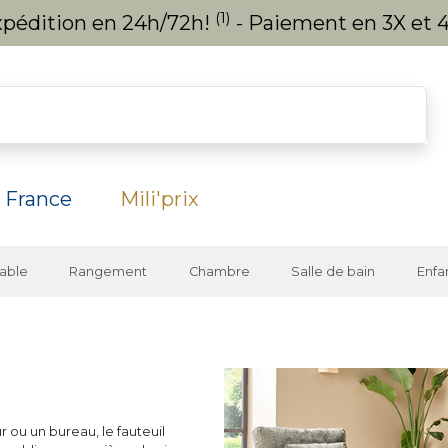
(1)
expédition en 24h/72h!
- Paiement en 3X et 4
 France
Mili'prix
able
Rangement
Chambre
Salle de bain
Enfa
 ou un bureau, le fauteuil