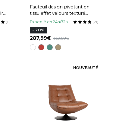
Fauteuil design pivotant en
ir
tissu effet velours texturé
beige AMBER
Expedié en 24h/72h
(11)
(21)
- 20%
287,99
359,99
NOUVEAUTÉ