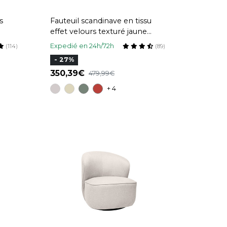
s
Fauteuil scandinave en tissu
effet velours texturé jaune
moutarde et bois clair BRODY
Expedié en 24h/72h
(114)
(89)
- 27%
350,39
479,99
+ 4