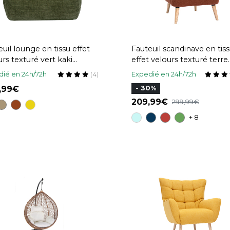
uil lounge en tissu effet
Fauteuil scandinave en tis
urs texturé vert kaki
effet velours texturé terre
PY
brûlée et bois clair ISKO
ié en 24h/72h
Expedié en 24h/72h
(4)
9,99
- 30%
209,99
299,99
+ 8