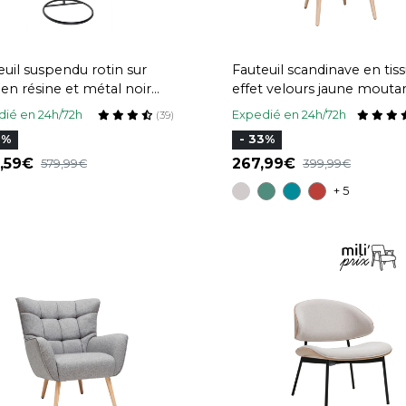
euil suspendu rotin sur
Fauteuil scandinave en tis
 en résine et métal noir
effet velours jaune mouta
JO
et bois clair AVERY
ié en 24h/72h
Expedié en 24h/72h
(39)
3%
- 33%
6,59
267,99
579,99
399,99
+ 5