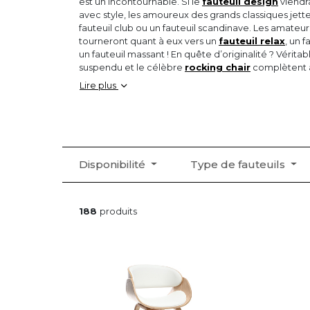
est un incontournable. Si le
fauteuil design
viendr
avec style, les amoureux des grands classiques jette
fauteuil club ou un fauteuil scandinave. Les amateur
tourneront quant à eux vers un
fauteuil relax
, un 
un fauteuil massant ! En quête d’originalité ? Véritable
suspendu et le célèbre
rocking chair
complètent 
gamme.
Lire plus
Disponibilité
Type de fauteuils
188
produits