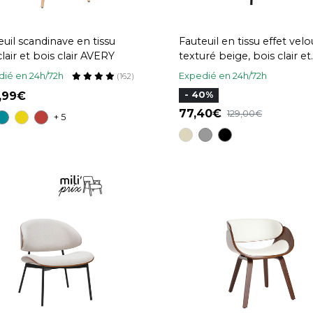
euil scandinave en tissu
Fauteuil en tissu effet velo
clair et bois clair AVERY
texturé beige, bois clair et
métal noir FABULO
ié en 24h/72h
Expedié en 24h/72h
(162)
9,99
- 40%
77,40
129,00
+ 5