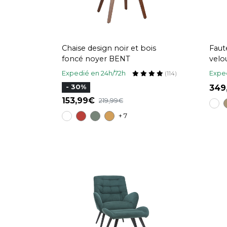
Chaise design noir et bois
Faute
foncé noyer BENT
velo
BUM
Expedié en 24h/72h
Exped
(114)
34
- 30%
153,99
219,99
+ 7