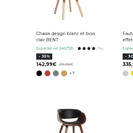
Chaise design blanc et bois
Faut
clair BENT
effet
bois
Expedié en 24h/72h
Exped
(114)
- 35%
- 3
142,99
335
219,99
+ 7