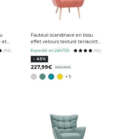
su
Fauteuil scandinave en tissu
 et
effet velours texturé terracotta
et bois clair AVERY
Expedié en 24h/72h
(162)
(162)
- 43%
227,99
399,99
+ 5