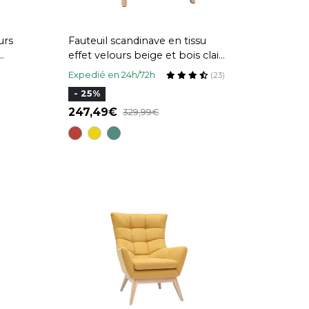
urs
Fauteuil scandinave en tissu
effet velours beige et bois clair
massif DERRY
Expedié en 24h/72h
(23)
- 25%
247,49
329,99