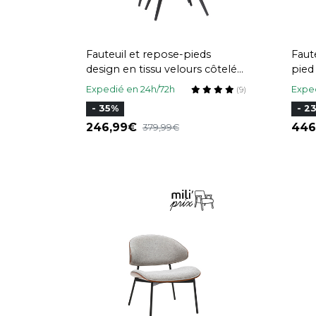
Fauteuil et repose-pieds
Faut
design en tissu velours côtelé
pied
vert et métal noir ZOE
MO
Expedié en 24h/72h
Exped
(9)
- 35%
- 2
246,99
44
379,99