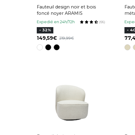
Fauteuil design noir et bois
Faute
foncé noyer ARAMIS
méta
Expedié en 24h/72h
Exped
(66)
- 32%
- 4
149,59
77
219,99