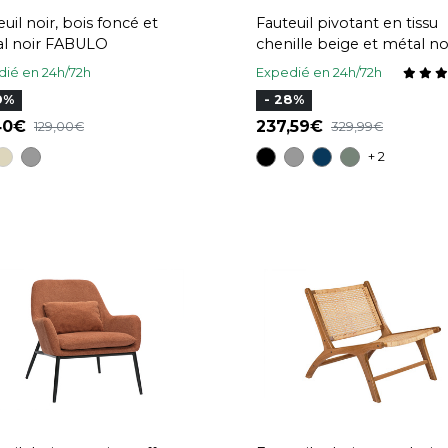
uil noir, bois foncé et
Fauteuil pivotant en tissu
l noir FABULO
chenille beige et métal no
JONAH
ié en 24h/72h
Expedié en 24h/72h
0%
- 28%
,40
237,59
129,00
329,99
+ 2