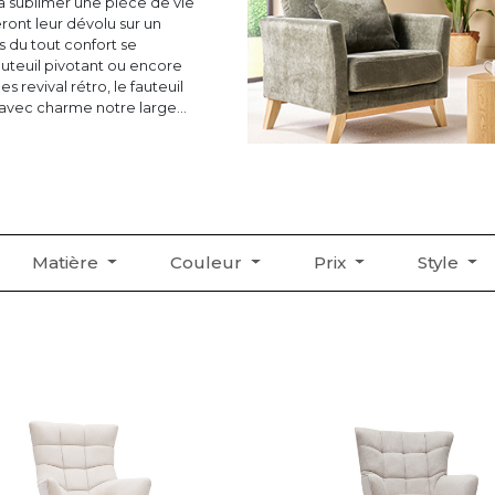
a sublimer une pièce de vie
ront leur dévolu sur un
s du tout confort se
fauteuil pivotant ou encore
s revival rétro, le fauteuil
avec charme notre large
Matière
Couleur
Prix
Style