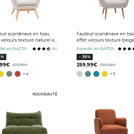
euil scandinave en tissu
Fauteuil scandinave en tis
 velours texturé naturel et
effet velours texturé beige
 clair BRODY
bois clair AVERY
ié en 24h/72h
Expedié en 24h/72h
(89)
0%
- 35%
,99
259,99
479,99
399,99
+ 4
+ 5
NOUVEAUTÉ