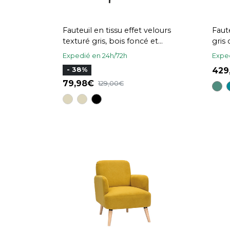
Fauteuil en tissu effet velours
Faut
texturé gris, bois foncé et
gris 
métal noir FABULO
Expedié en 24h/72h
Exped
42
- 38%
79,98
129,00