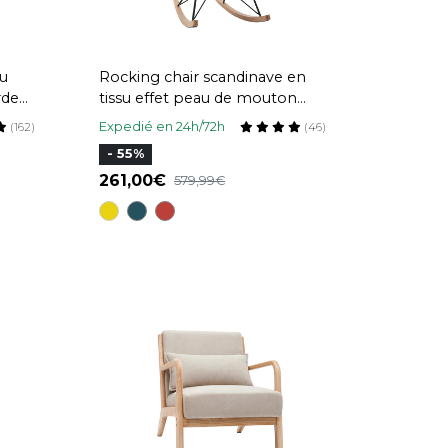
su
Rocking chair scandinave en
rde
tissu effet peau de mouton
blanc, métal noir et bois clair
Expedié en 24h/72h
(162)
(46)
ESKUA
- 55%
261,00
579,99