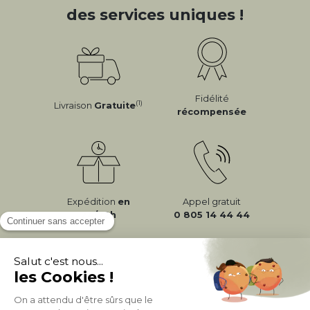
des services uniques !
Fidélité
(1)
Livraison
Gratuite
récompensée
Expédition
en
Appel gratuit
24/72h
0 805 14 44 44
À PROPOS DE MILIBOO