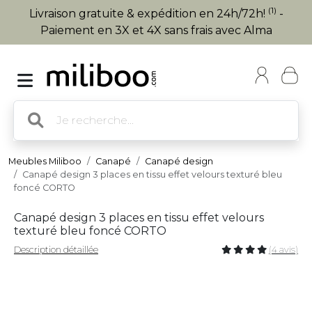
(1)
Livraison gratuite & expédition en 24h/72h!
-
Paiement en 3X et 4X sans frais avec Alma
Meubles Miliboo
Canapé
Canapé design
Canapé design 3 places en tissu effet velours texturé bleu
foncé CORTO
Canapé design 3 places en tissu effet velours
texturé bleu foncé CORTO
Description détaillée
(4 avis)