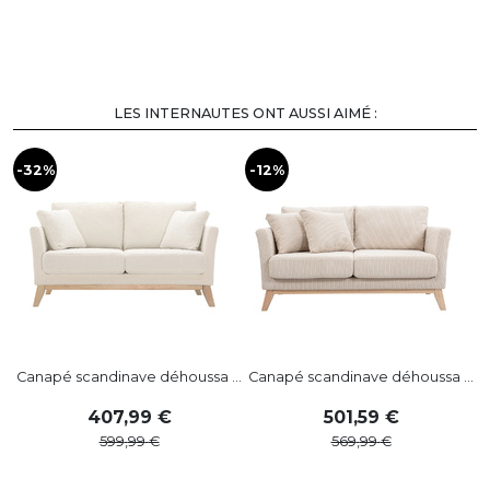
LES INTERNAUTES ONT AUSSI AIMÉ :
-32%
-12%
-
Canapé scandinave déhoussa ...
Canapé scandinave déhoussa ...
407
,
99
501
,
59
599
,
99
569
,
99