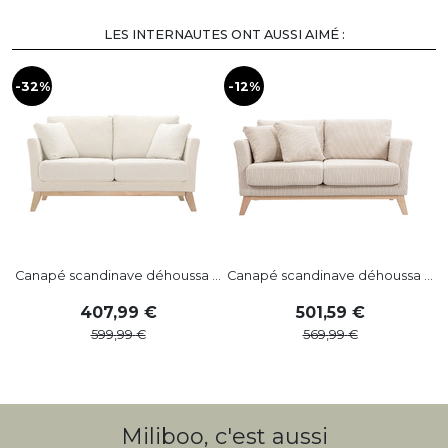
LES INTERNAUTES ONT AUSSI AIMÉ :
-32%
-12%
-
Canapé scandinave déhoussa ...
Canapé scandinave déhoussa ...
407
,
99
501
,
59
599
,
99
569
,
99
Miliboo, c'est aussi