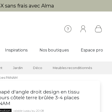
X sans frais avec Alma
Inspirations
Nos boutiques
Espace pro
nt
Jardin
Déco
Meubles reconditionnés
laces PANAM
apé d'angle droit design en tissu
ours côtelé terre brûlée 3-4 places
NAM
motion
valable jusqu'au 20-08