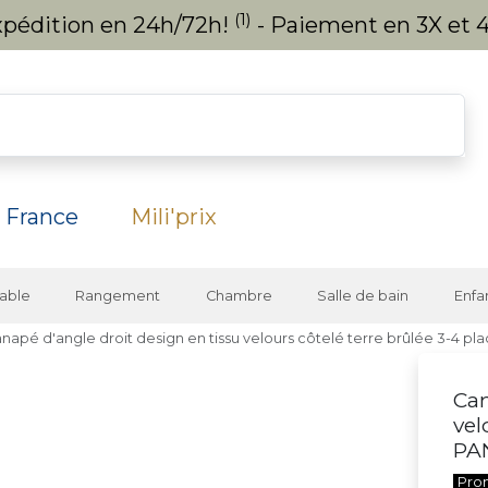
(1)
expédition en 24h/72h!
- Paiement en 3X et 4
 France
Mili'prix
able
Rangement
Chambre
Salle de bain
Enfa
napé d'angle droit design en tissu velours côtelé terre brûlée 3-4 p
Can
vel
PA
Pro