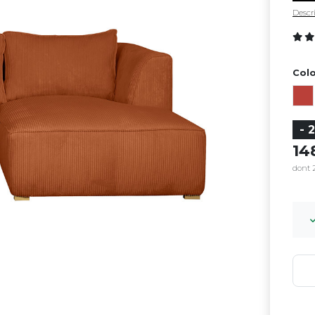
Descri
Colo
- 
14
dont 