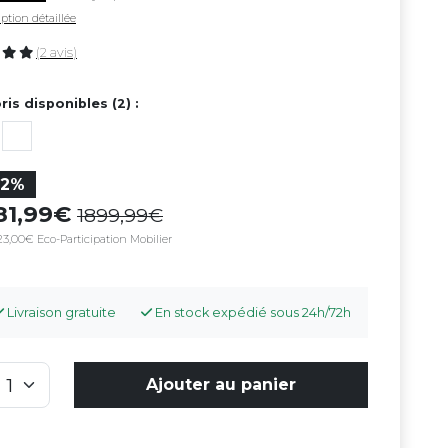
ption détaillée
(2 avis)
ris disponibles (2) :
22%
81,99
1899,99
23,00€ Eco-Participation Mobilier
Livraison gratuite
En stock expédié sous 24h/72h
Ajouter au panier