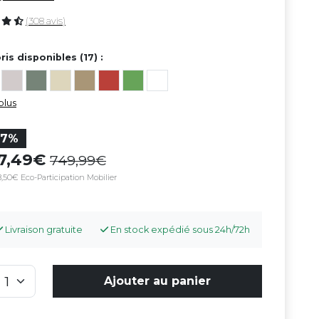
(308 avis)
ris disponibles (17) :
plus
27%
47,49
749,99
,50€ Eco-Participation Mobilier
Livraison gratuite
En stock expédié sous 24h/72h
Ajouter au panier