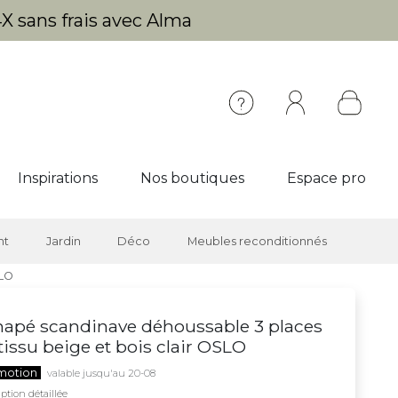
X sans frais avec Alma
Inspirations
Nos boutiques
Espace pro
nt
Jardin
Déco
Meubles reconditionnés
SLO
apé scandinave déhoussable 3 places
tissu beige et bois clair OSLO
motion
valable jusqu'au 20-08
ption détaillée