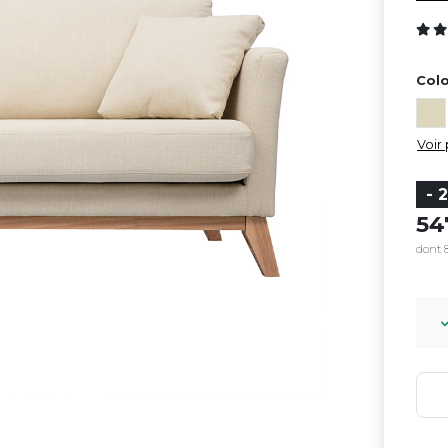
Colo
Voir 
- 
5
dont 8