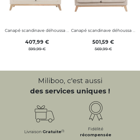
Canapé scandinave déhoussa ...
Canapé scandinave déhoussa ...
407
,
99
501
,
59
599
,
99
569
,
99
Miliboo, c'est aussi
des services uniques !
Fidélité
(1)
Livraison
Gratuite
récompensée