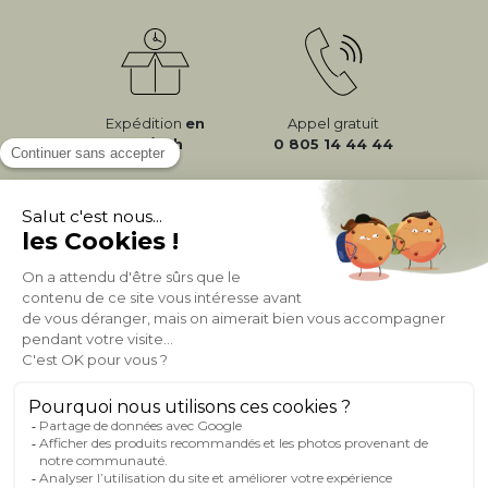
Expédition
en
Appel gratuit
24/72h
0 805 14 44 44
À PROPOS DE MILIBOO
AIDE & CONTACT
MILIBOO SUR LE NET