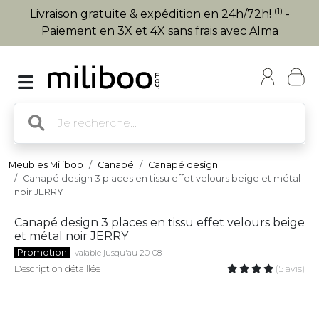
(1)
Livraison gratuite & expédition en 24h/72h!
-
Paiement en 3X et 4X sans frais avec Alma
Meubles Miliboo
Canapé
Canapé design
Canapé design 3 places en tissu effet velours beige et métal
noir JERRY
Canapé design 3 places en tissu effet velours beige
et métal noir JERRY
Promotion
valable jusqu'au 20-08
Description détaillée
(5 avis)