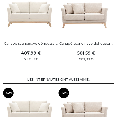
Canapé scandinave déhoussa ...
Canapé scandinave déhoussa ...
407
,
99
501
,
59
599
,
99
569
,
99
LES INTERNAUTES ONT AUSSI AIMÉ :
-32%
-12%
-