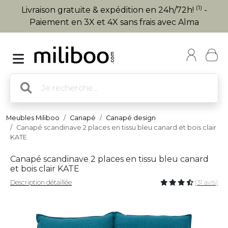
(1)
Livraison gratuite & expédition en 24h/72h!
-
Paiement en 3X et 4X sans frais avec Alma
Meubles Miliboo
Canapé
Canapé design
Canapé scandinave 2 places en tissu bleu canard et bois clair
KATE
Canapé scandinave 2 places en tissu bleu canard
et bois clair KATE
Description détaillée
(31 avis)