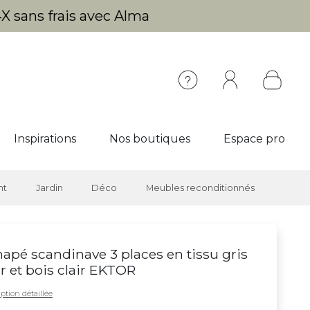
X sans frais avec Alma
Inspirations
Nos boutiques
Espace pro
nt
Jardin
Déco
Meubles reconditionnés
apé scandinave 3 places en tissu gris
ir et bois clair EKTOR
ption détaillée