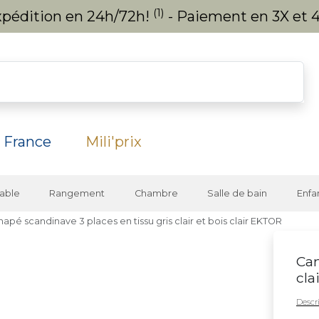
(1)
expédition en 24h/72h!
- Paiement en 3X et 4
 France
Mili'prix
able
Rangement
Chambre
Salle de bain
Enfa
apé scandinave 3 places en tissu gris clair et bois clair EKTOR
Can
cla
Descri