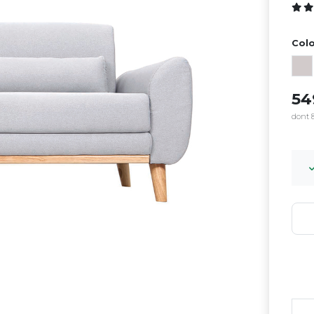
Colo
5
dont 8