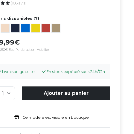
(106 avis)
ris disponibles (7) :
49,99
,50€ Eco-Participation Mobilier
Livraison gratuite
En stock expédié sous 24h/72h
Ajouter au panier
Ce modèle est visible en boutique