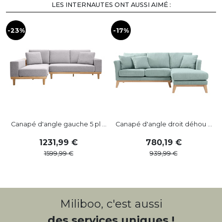
LES INTERNAUTES ONT AUSSI AIMÉ :
-23%
-17%
-
Canapé d'angle gauche 5 pl ...
Canapé d'angle droit déhou ...
1231
,
99
780
,
19
1599
,
99
939
,
99
Miliboo, c'est aussi
des services uniques !