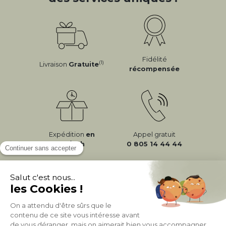
Fidélité
(1)
Livraison
Gratuite
récompensée
Expédition
en
Appel gratuit
24/72h
0 805 14 44 44
À PROPOS DE MILIBOO