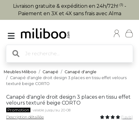
(1)
Livraison gratuite & expédition en 24h/72h!
-
Paiement en 3X et 4X sans frais avec Alma
Meubles Miliboo
Canapé
Canapé d'angle
Canapé d'angle droit design 3 places en tissu effet velours
texturé beige CORTO
Canapé d'angle droit design 3 places en tissu effet
velours texturé beige CORTO
Promotion
valable jusqu'au 20-08
Description détaillée
(1 avis)