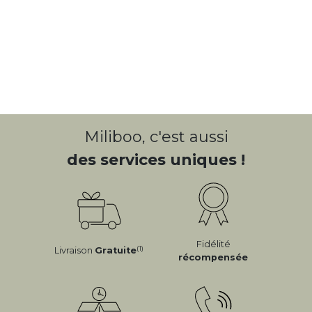
Miliboo, c'est aussi
des services uniques !
Fidélité
(1)
Livraison
Gratuite
récompensée