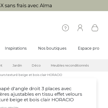
X sans frais avec Alma
Inspirations
Nos boutiques
Espace pro
nt
Jardin
Déco
Meubles reconditionnés
lours texturé beige et bois clair HORACIO
apé d'angle droit 3 places avec
ières ajustables en tissu effet velours
turé beige et bois clair HORACIO
ption détaillée