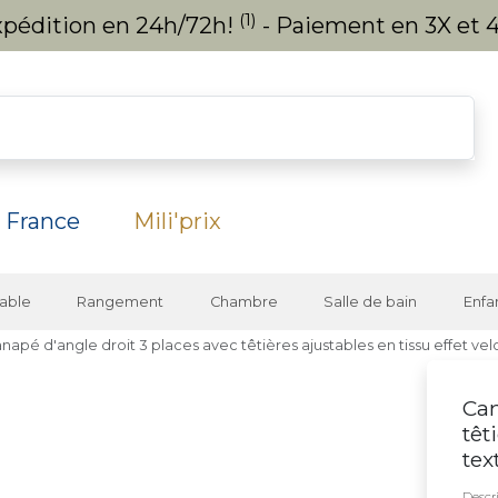
(1)
expédition en 24h/72h!
- Paiement en 3X et 4
 France
Mili'prix
able
Rangement
Chambre
Salle de bain
Enfa
napé d'angle droit 3 places avec têtières ajustables en tissu effet ve
Can
têt
tex
Descri