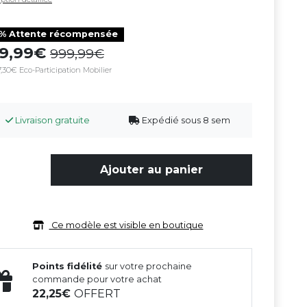
0% Attente récompensée
99,99
999,99
,30€ Eco-Participation Mobilier
Livraison gratuite
Expédié sous 8 sem
Ajouter au panier
Ce modèle est visible en boutique
Points fidélité
sur votre prochaine
commande pour votre achat
22,25
OFFERT