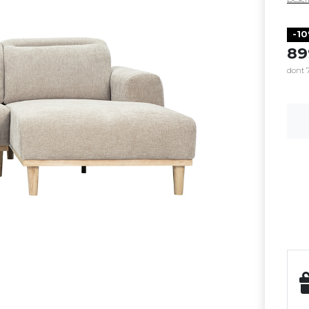
-1
8
dont 7