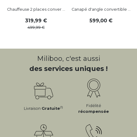
Chauffeuse 2 places conver ...
Canapé d'angle convertible ...
319
,
99
599
,
00
499
,
99
Miliboo, c'est aussi
des services uniques !
Fidélité
(1)
Livraison
Gratuite
récompensée