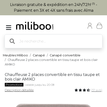
(1)
Livraison gratuite & expédition en 24h/72h!
-
Paiement en 3X et 4X sans frais avec Alma
Meubles Miliboo
Canapé
Canapé convertible
Chauffeuse 2 places convertible en tissu taupe et bois clair
AMIKO
Chauffeuse 2 places convertible en tissu taupe et
bois clair AMIKO
Promotion
valable jusqu'au 20-08
Description détaillée
(37 avis)