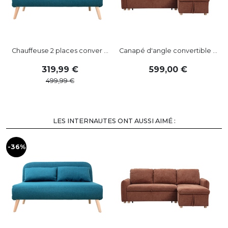
Chauffeuse 2 places conver ...
Canapé d'angle convertible ...
319
,
99
599
,
00
499
,
99
LES INTERNAUTES ONT AUSSI AIMÉ :
-36%
-