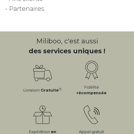
- Partenaires
Miliboo, c'est aussi
des services uniques !
Fidélité
(1)
Livraison
Gratuite
récompensée
Expédition
en
Appel gratuit