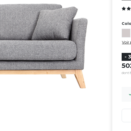
Colo
Voir 
- 
5
dont 8