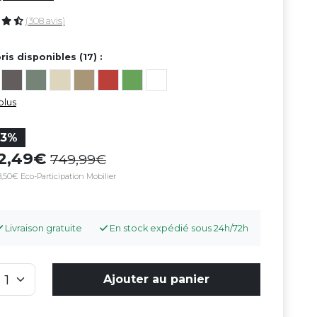
(308 avis)
ris disponibles (17) :
plus
33%
02,49
749,99
,50€ Eco-Participation Mobilier
Livraison gratuite
En stock expédié sous 24h/72h
Ajouter au panier