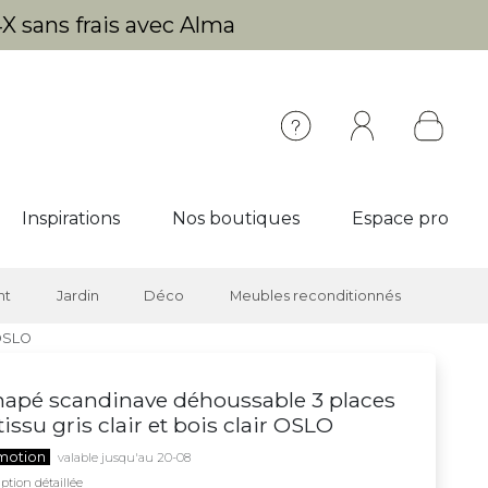
X sans frais avec Alma
Inspirations
Nos boutiques
Espace pro
nt
Jardin
Déco
Meubles reconditionnés
 OSLO
apé scandinave déhoussable 3 places
tissu gris clair et bois clair OSLO
motion
valable jusqu'au 20-08
ption détaillée