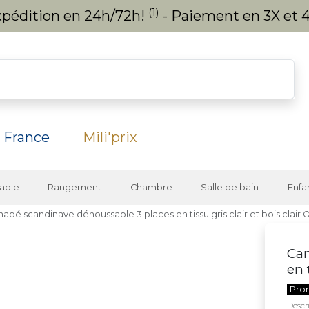
(1)
expédition en 24h/72h!
- Paiement en 3X et 4
 France
Mili'prix
able
Rangement
Chambre
Salle de bain
Enfa
apé scandinave déhoussable 3 places en tissu gris clair et bois clair
Can
en 
Pro
Descri