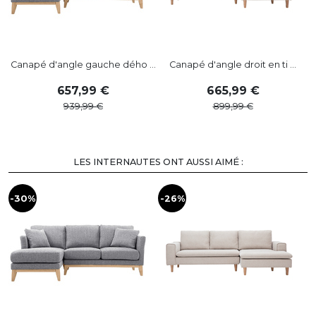
Canapé d'angle gauche dého ...
Canapé d'angle droit en ti ...
C
657
,
99
665
,
99
939
,
99
899
,
99
LES INTERNAUTES ONT AUSSI AIMÉ :
-30%
-26%
-