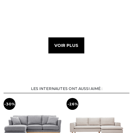
VOIR PLUS
LES INTERNAUTES ONT AUSSI AIMÉ :
-30%
-26%
-