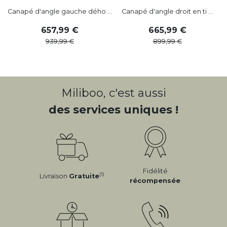
Canapé d'angle gauche dého ...
Canapé d'angle droit en ti ...
C
657
,
99
665
,
99
939
,
99
899
,
99
Miliboo, c'est aussi
des services uniques !
Fidélité
(1)
Livraison
Gratuite
récompensée