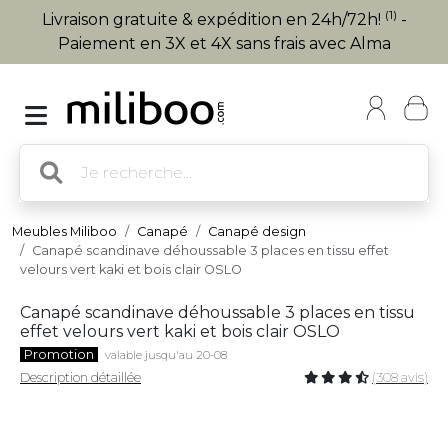
(1)
Livraison gratuite & expédition en 24h/72h!
-
Paiement en 3X et 4X sans frais avec Alma
Meubles Miliboo
Canapé
Canapé design
Canapé scandinave déhoussable 3 places en tissu effet
velours vert kaki et bois clair OSLO
Canapé scandinave déhoussable 3 places en tissu
effet velours vert kaki et bois clair OSLO
Promotion
valable jusqu'au 20-08
Description détaillée
(308 avis)