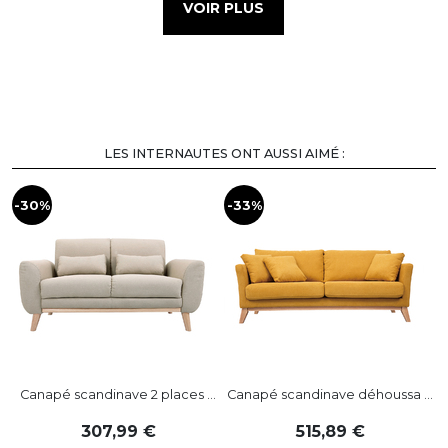
VOIR PLUS
LES INTERNAUTES ONT AUSSI AIMÉ :
-30%
-33%
-
Canapé scandinave 2 places ...
Canapé scandinave déhoussa ...
307
,
99
515
,
89