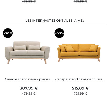
439
,
99
769
,
99
LES INTERNAUTES ONT AUSSI AIMÉ :
-30%
-33%
-
Canapé scandinave 2 places ...
Canapé scandinave déhoussa ...
307
,
99
515
,
89
439
,
99
769
,
99