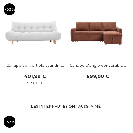
-33%
-
Canapé convertible scandin ...
Canapé d'angle convertible ...
401
,
99
599
,
00
599
,
99
LES INTERNAUTES ONT AUSSI AIMÉ :
-33%
-