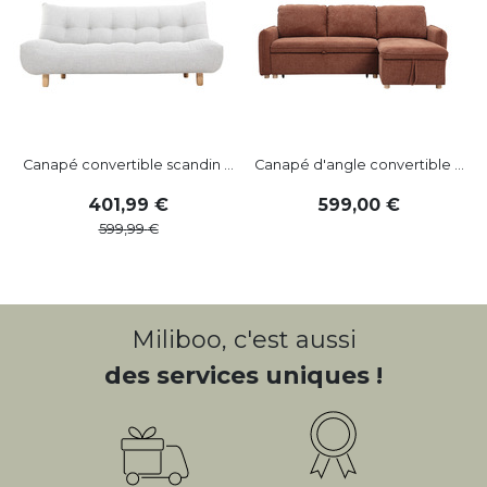
Canapé convertible scandin ...
Canapé d'angle convertible ...
401
,
99
599
,
00
599
,
99
Miliboo, c'est aussi
des services uniques !