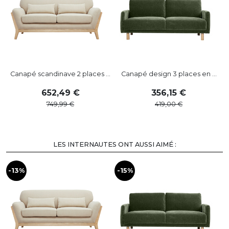
Canapé scandinave 2 places ...
Canapé design 3 places en ...
C
652
,
49
356
,
15
749
,
99
419
,
00
LES INTERNAUTES ONT AUSSI AIMÉ :
-13%
-15%
-