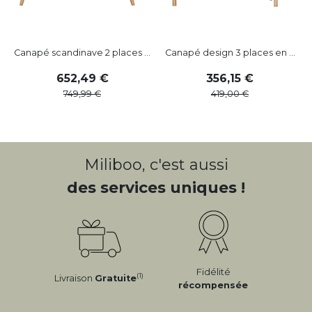
Canapé scandinave 2 places ...
Canapé design 3 places en ...
C
652
,
49
356
,
15
749
,
99
419
,
00
Miliboo, c'est aussi
des services uniques !
Fidélité
(1)
Livraison
Gratuite
récompensée