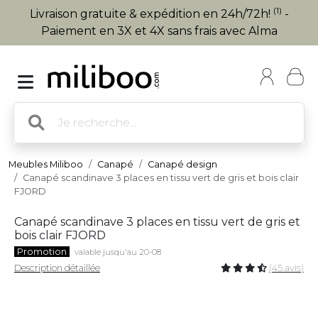
(1)
Livraison gratuite & expédition en 24h/72h!
-
Paiement en 3X et 4X sans frais avec Alma
Meubles Miliboo
Canapé
Canapé design
Canapé scandinave 3 places en tissu vert de gris et bois clair
FJORD
Canapé scandinave 3 places en tissu vert de gris et
bois clair FJORD
Promotion
valable jusqu'au 20-08
Description détaillée
(45 avis)