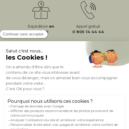
Expédition
en
Appel gratuit
24/72h
0 805 14 44 44
À PROPOS DE MILIBOO
AIDE & CONTACT
MILIBOO SUR LE NET