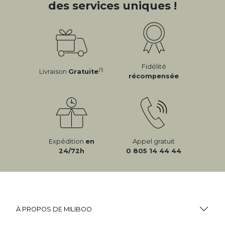
des services uniques !
Fidélité
(1)
Livraison
Gratuite
récompensée
Expédition
en
Appel gratuit
24/72h
0 805 14 44 44
À PROPOS DE MILIBOO