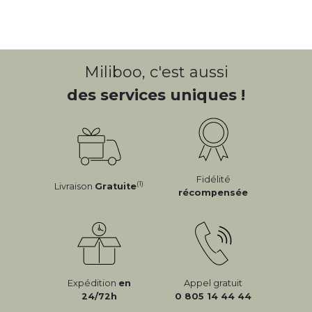
Miliboo, c'est aussi
des services uniques !
Fidélité
(1)
Livraison
Gratuite
récompensée
Expédition
en
Appel gratuit
24/72h
0 805 14 44 44