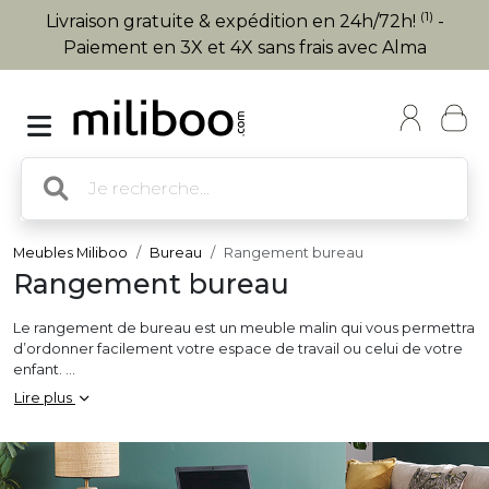
(1)
Livraison gratuite & expédition en 24h/72h!
-
Paiement en 3X et 4X sans frais avec Alma
Meubles Miliboo
Bureau
Rangement bureau
Rangement bureau
Le rangement de bureau est un meuble malin qui vous permettra
d’ordonner facilement votre espace de travail ou celui de votre
enfant.
Misez sur un caisson : un petit rangement de bureau à tiroirs qui
Lire plus
permet de ranger toutes sortes de dossiers et de fournitures de
façon astucieuse ! Facile à adopter, le caisson de bureau est un
rangement pratique qu’il suffit de glisser sous le plateau de son
bureau
. Les caissons de bureau d’une hauteur de 70 cm comme