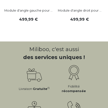
Module d'angle gauche pour ...
Module d'angle droit pour ...
499
,
99
499
,
99
Miliboo, c'est aussi
des services uniques !
Fidélité
(1)
Livraison
Gratuite
récompensée