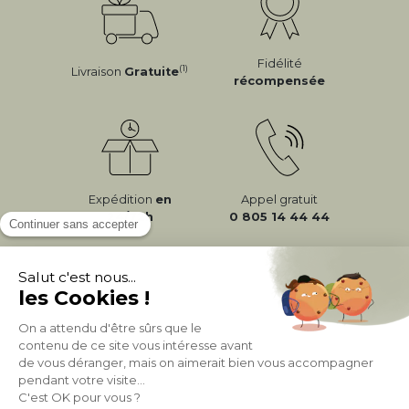
Fidélité
(1)
Livraison
Gratuite
récompensée
Expédition
en
Appel gratuit
24/72h
0 805 14 44 44
À PROPOS DE MILIBOO
AIDE & CONTACT