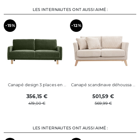
LES INTERNAUTES ONT AUSSI AIMÉ :
-15%
-12%
-
Canapé design 3 places en ...
Canapé scandinave déhoussa ...
356
,
15
501
,
59
419
,
00
569
,
99
LES INTERNAUTES ONT AUSSI AIMÉ :