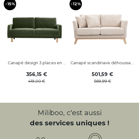
-15%
-12%
-
Canapé design 3 places en ...
Canapé scandinave déhoussa ...
356
,
15
501
,
59
419
,
00
569
,
99
Miliboo, c'est aussi
des services uniques !