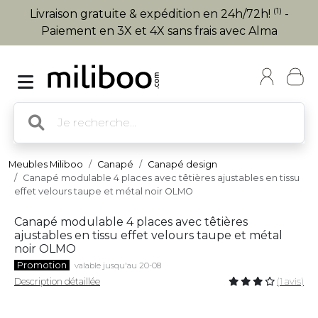
(1)
Livraison gratuite & expédition en 24h/72h!
-
Paiement en 3X et 4X sans frais avec Alma
Meubles Miliboo
Canapé
Canapé design
Canapé modulable 4 places avec têtières ajustables en tissu
effet velours taupe et métal noir OLMO
Canapé modulable 4 places avec têtières
ajustables en tissu effet velours taupe et métal
noir OLMO
Promotion
valable jusqu'au 20-08
Description détaillée
(1 avis)