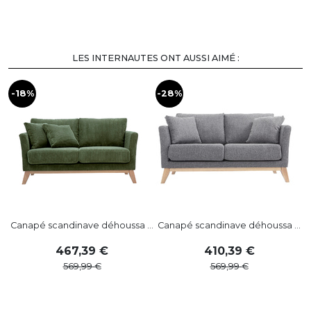
LES INTERNAUTES ONT AUSSI AIMÉ :
-18%
-28%
-
Canapé scandinave déhoussa ...
Canapé scandinave déhoussa ...
467
,
39
410
,
39
569
,
99
569
,
99