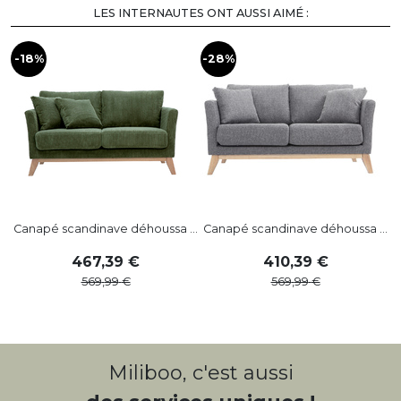
LES INTERNAUTES ONT AUSSI AIMÉ :
-18%
-28%
-
Canapé scandinave déhoussa ...
Canapé scandinave déhoussa ...
467
,
39
410
,
39
569
,
99
569
,
99
Miliboo, c'est aussi