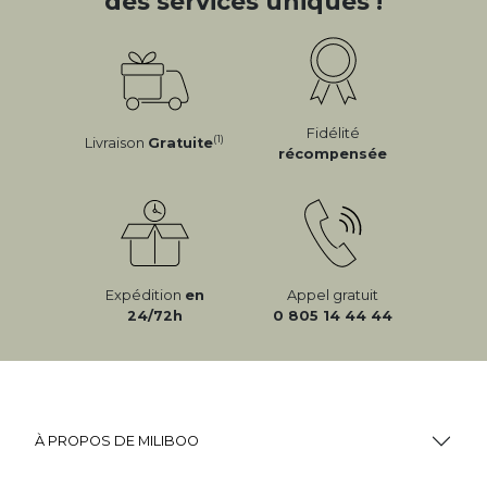
des services uniques !
Fidélité
(1)
Livraison
Gratuite
récompensée
Expédition
en
Appel gratuit
24/72h
0 805 14 44 44
À PROPOS DE MILIBOO