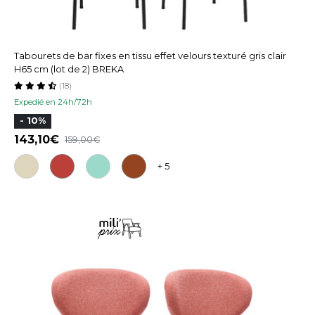
Tabourets de bar fixes en tissu effet velours texturé gris clair
H65 cm (lot de 2) BREKA
(18)
Expedié en 24h/72h
- 10%
143,10
159,00
+ 5