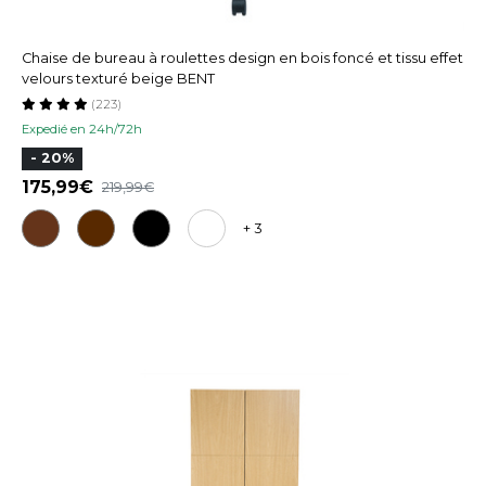
Chaise de bureau à roulettes design en bois foncé et tissu effet
velours texturé beige BENT
(223)
Expedié en 24h/72h
- 20%
175,99
219,99
+ 3