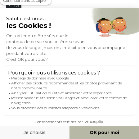
- 11%
66,74
74,99
+ 9