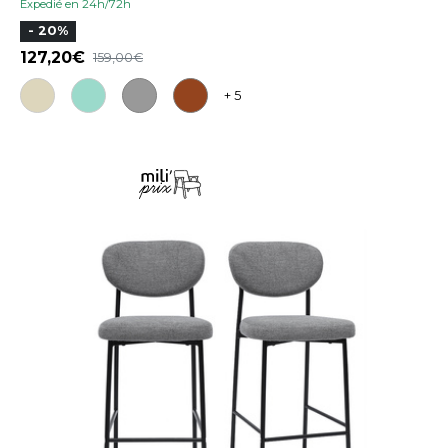
Expedié en 24h/72h
- 20%
127,20
159,00
+ 5