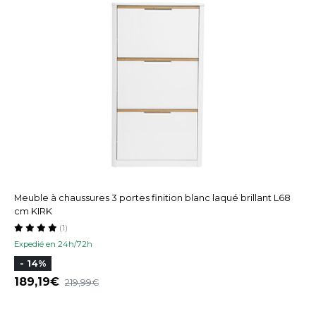
Meuble à chaussures 3 portes finition blanc laqué brillant L68
cm KIRK
(1)
Expedié en 24h/72h
- 14%
189,19
219,99