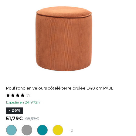
Pouf rond en velours côtelé terre brûlée D40 cm PAUL
(7)
Expedié en 24h/72h
- 26%
51,79
69,99
+ 9