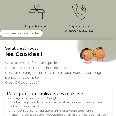
Expédition
en
Appel gratuit
24/72h
0 805 14 44 44
À PROPOS DE MILIBOO
AIDE & CONTACT
MILIBOO SUR LE NET