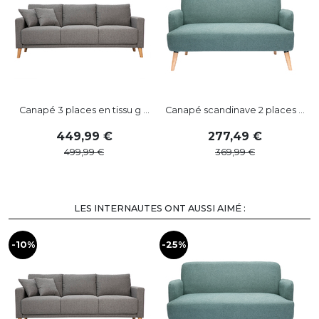
Canapé 3 places en tissu g ...
Canapé scandinave 2 places ...
449
,
99
277
,
49
499
,
99
369
,
99
LES INTERNAUTES ONT AUSSI AIMÉ :
-10%
-25%
-