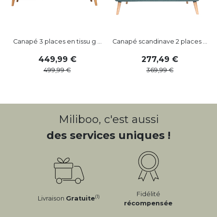
Canapé 3 places en tissu g ...
Canapé scandinave 2 places ...
449
,
99
277
,
49
499
,
99
369
,
99
Miliboo, c'est aussi
des services uniques !
Fidélité
(1)
Livraison
Gratuite
récompensée