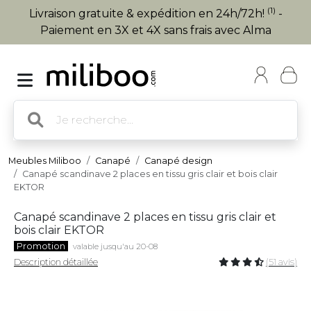
(1)
Livraison gratuite & expédition en 24h/72h!
-
Paiement en 3X et 4X sans frais avec Alma
Meubles Miliboo
Canapé
Canapé design
Canapé scandinave 2 places en tissu gris clair et bois clair
EKTOR
Canapé scandinave 2 places en tissu gris clair et
bois clair EKTOR
Promotion
valable jusqu'au 20-08
Description détaillée
(51 avis)