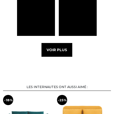
VOIR PLUS
LES INTERNAUTES ONT AUSSI AIMÉ :
-18%
-25%
-