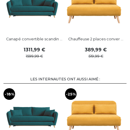
Canapé convertible scandin ...
Chauffeuse 2 places conver ...
1311
,
99
389
,
99
1599
,
99
519
,
99
LES INTERNAUTES ONT AUSSI AIMÉ :
-18%
-25%
-