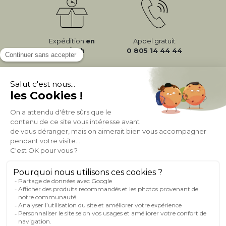
Expédition
en
Appel gratuit
24/72h
0 805 14 44 44
À PROPOS DE MILIBOO
AIDE & CONTACT
MILIBOO SUR LE NET