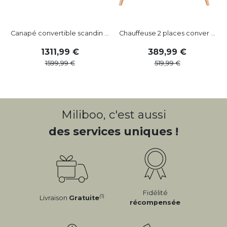
Canapé convertible scandin ...
Chauffeuse 2 places conver ...
1311
,
99
389
,
99
1599
,
99
519
,
99
Miliboo, c'est aussi
des services uniques !
Fidélité
(1)
Livraison
Gratuite
récompensée