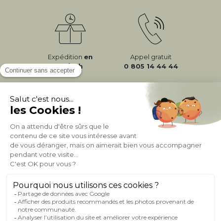
Expédition
en
Appel gratuit
24/72h
0 805 14 44 44
À PROPOS DE MILIBOO
AIDE & CONTACT
MILIBOO SUR LE NET