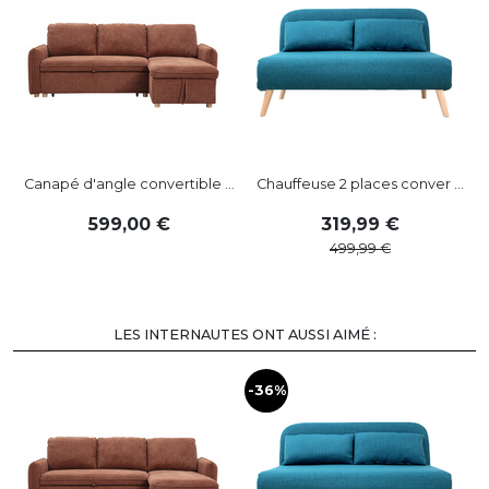
Canapé d'angle convertible ...
Chauffeuse 2 places conver ...
599
,
00
319
,
99
499
,
99
LES INTERNAUTES ONT AUSSI AIMÉ :
-36%
-