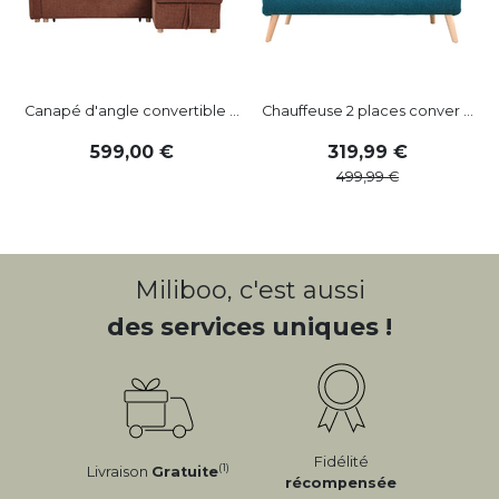
Canapé d'angle convertible ...
Chauffeuse 2 places conver ...
599
,
00
319
,
99
499
,
99
Miliboo, c'est aussi
des services uniques !
Fidélité
(1)
Livraison
Gratuite
récompensée