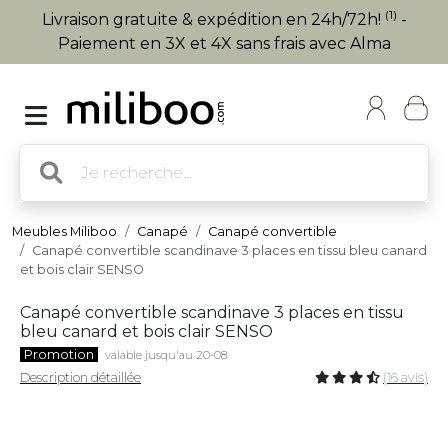
(1)
Livraison gratuite & expédition en 24h/72h!
-
Paiement en 3X et 4X sans frais avec Alma
Meubles Miliboo
Canapé
Canapé convertible
Canapé convertible scandinave 3 places en tissu bleu canard
et bois clair SENSO
Canapé convertible scandinave 3 places en tissu
bleu canard et bois clair SENSO
Promotion
valable jusqu'au 20-08
Description détaillée
(16 avis)