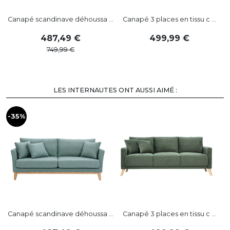
Canapé scandinave déhoussa ...
Canapé 3 places en tissu c ...
C
487
,
49
499
,
99
749
,
99
LES INTERNAUTES ONT AUSSI AIMÉ :
-35%
-
Canapé scandinave déhoussa ...
Canapé 3 places en tissu c ...
C