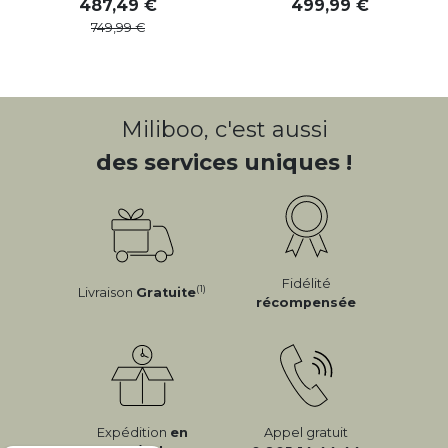
487
,
49
499
,
99
749
,
99
Miliboo, c'est aussi
des services uniques !
Fidélité
(1)
Livraison
Gratuite
récompensée
Expédition
en
Appel gratuit