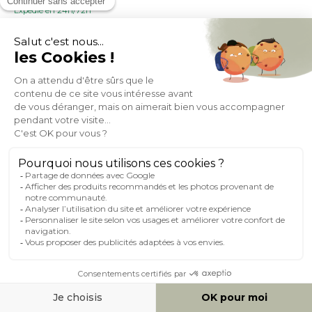
Expedié en 24h/72h
- 35%
487,49
749,99
+ 13