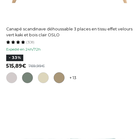
Canapé scandinave déhoussable 3 places en tissu effet velours
vert kaki et bois clair OSLO
(308)
Expedié en 24h/72h
- 33%
515,89
769,99
+ 13