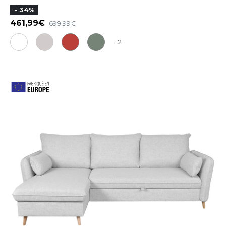
- 34%
461,99
699,99
+ 2