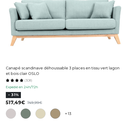
Canapé scandinave déhoussable 3 places en tissu vert lagon
et bois clair OSLO
(308)
Expedié en 24h/72h
- 31%
517,49
749,99
+ 13