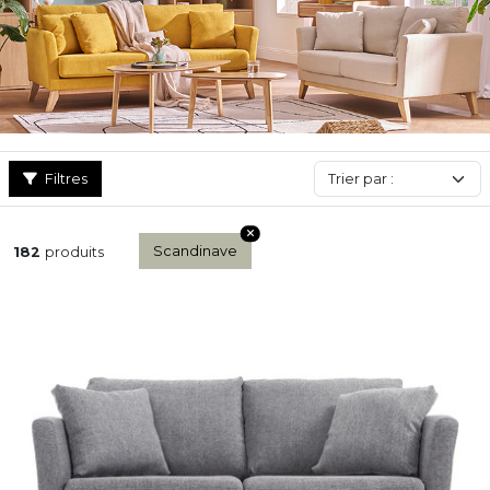
un modèle qui combine fonctionnalité, élégance et prix
accessible. Idéal pour un salon lumineux et apaisant, le canapé
scandinave reste un incontournable de la décoration intérieure,
parmi tous nos
canapés
aux styles variés.
Filtres
Scandinave
182
produits