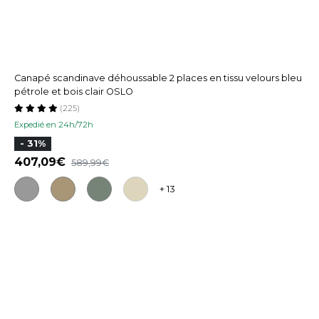
Canapé scandinave déhoussable 2 places en tissu velours bleu
pétrole et bois clair OSLO
(225)
Expedié en 24h/72h
- 31%
407,09
589,99
+ 13