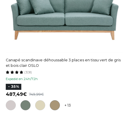
Canapé scandinave déhoussable 3 places en tissu vert de gris
et bois clair OSLO
(308)
Expedié en 24h/72h
- 35%
487,49
749,99
+ 13