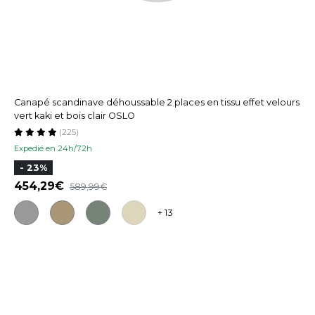
Canapé scandinave déhoussable 2 places en tissu effet velours
vert kaki et bois clair OSLO
(225)
Expedié en 24h/72h
- 23%
454,29
589,99
+ 13