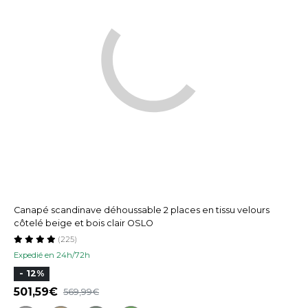
Canapé scandinave déhoussable 2 places en tissu velours
côtelé beige et bois clair OSLO
(225)
Expedié en 24h/72h
- 12%
501,59
569,99