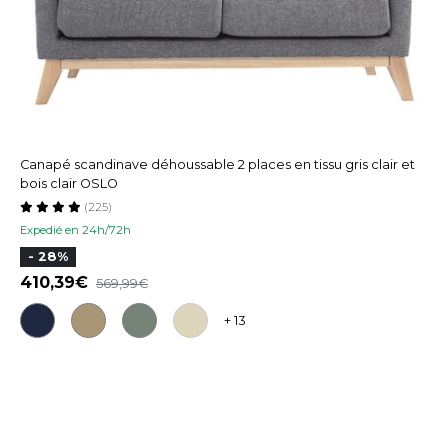
Canapé scandinave déhoussable 2 places en tissu gris clair et
bois clair OSLO
(225)
Expedié en 24h/72h
- 28%
410,39
569,99
+ 13