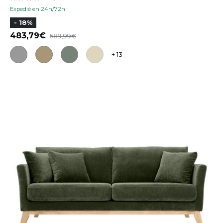
Expedié en 24h/72h
- 18%
483,79
589,99
+ 13