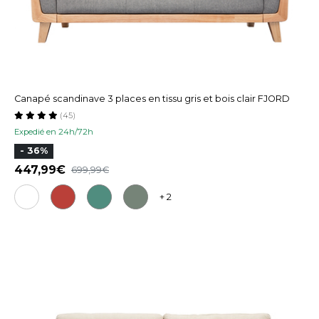
Canapé scandinave 3 places en tissu gris et bois clair FJORD
(45)
Expedié en 24h/72h
- 36%
447,99
699,99
+ 2