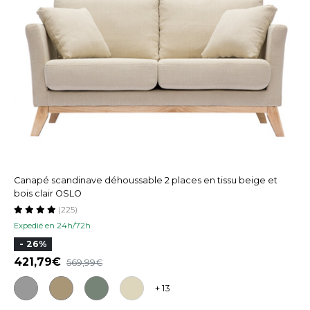
Canapé scandinave déhoussable 2 places en tissu beige et
bois clair OSLO
(225)
Expedié en 24h/72h
- 26%
421,79
569,99
+ 13