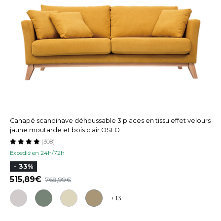
Canapé scandinave déhoussable 3 places en tissu effet velours
jaune moutarde et bois clair OSLO
(308)
Expedié en 24h/72h
- 33%
515,89
769,99
+ 13