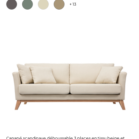
+ 13
Canapé scandinave déhoussable 3 places en tissu beige et