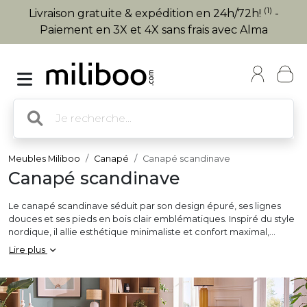
(1)
Livraison gratuite & expédition en 24h/72h!
-
Paiement en 3X et 4X sans frais avec Alma
Meubles Miliboo
Canapé
Canapé scandinave
Canapé scandinave
Le canapé scandinave séduit par son design épuré, ses lignes
douces et ses pieds en bois clair emblématiques. Inspiré du style
nordique, il allie esthétique minimaliste et confort maximal,
parfait pour créer une ambiance chaleureuse et cosy. Disponible
Lire plus
en tissu, velours ou bouclette, dans des tons neutres comme le
gris, beige, bleu ou vert lagon, il s’intègre facilement dans tous les
intérieurs modernes. Que vous cherchiez un canapé scandinave
2 places, 3 places ou d’angle, fixe ou convertible, vous trouverez