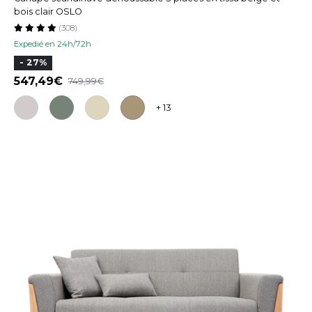
bois clair OSLO
(308)
Expedié en 24h/72h
- 27%
547,49
749,99
+ 13