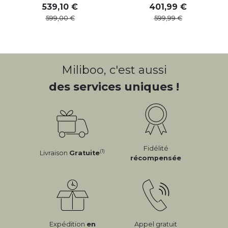
539
,
10
401
,
99
599
,
00
599
,
99
Miliboo, c'est aussi
des services uniques !
Fidélité
(1)
Livraison
Gratuite
récompensée
Expédition
en
Appel gratuit