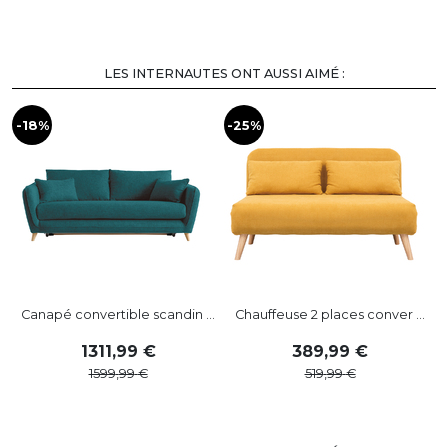
LES INTERNAUTES ONT AUSSI AIMÉ :
-18%
-25%
-
Canapé convertible scandin ...
Chauffeuse 2 places conver ...
1311
,
99
389
,
99
1599
,
99
519
,
99