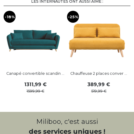
LES INTERNAUTES ONT AUSSI AIMÉ :
-18%
-25%
-
Canapé convertible scandin ...
Chauffeuse 2 places conver ...
1311
,
99
389
,
99
1599
,
99
519
,
99
Miliboo, c'est aussi
des services uniques !