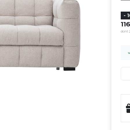
- 
11
dont 