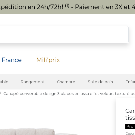
(1)
expédition en 24h/72h!
- Paiement en 3X et 4
 France
Mili'prix
able
Rangement
Chambre
Salle de bain
Enfa
Canapé convertible design 3 places en tissu effet velours texturé
Can
tis
Pro
Descri