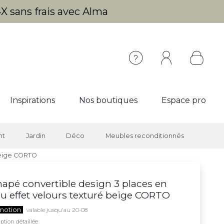
X sans frais avec Alma
Inspirations
Nos boutiques
Espace pro
nt
Jardin
Déco
Meubles reconditionnés
 beige CORTO
apé convertible design 3 places en
su effet velours texturé beige CORTO
motion
valable jusqu'au 20-08
ption détaillée